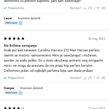
definitivno ću ponoviti kupovinu. Jako sam zadovoljan!
Preporučeno
Korisno?
(1)
|
(0)
Lazar
•
Anonimni korisnik
Motivisano
30 Aug 2023
Na krilima osvajanja
Svaki put kad nanesem Carolina Herrera 212 Men Heroes parfem, 
osetim se moćno i samouvereno. Miris je osvežavajuć i muževan, 
savršen za svaku priliku. Svi u mom okruženju primete ovaj intrigantni 
miris i ne mogu da prestanu da me pitaju koji parfem koristim. 
Definitivno jedan od najboljih parfema koje sam ikada probao.
Preporučeno
Korisno?
(1)
|
(0)
Damjan
•
Anonimni korisnik
Motivisano
21 Aug 2023