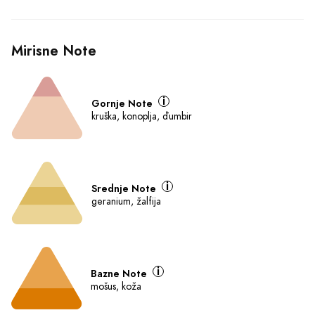
Mirisne Note
Gornje Note
kruška, konoplja, đumbir
Srednje Note
geranium, žalfija
Bazne Note
mošus, koža