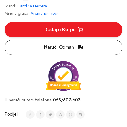
Brend:
Carolina Herrera
Mirisna grupa:
Aromatični voćni
Dodaj u Korpu
Naruči Odmah
Ili naruči putem telefona
065/602-603
Podijeli: