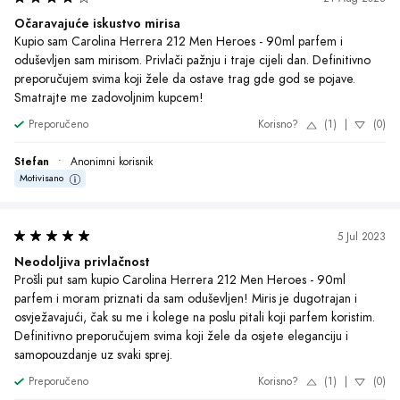
Očaravajuće iskustvo mirisa
Kupio sam Carolina Herrera 212 Men Heroes - 90ml parfem i 
oduševljen sam mirisom. Privlači pažnju i traje cijeli dan. Definitivno 
preporučujem svima koji žele da ostave trag gde god se pojave. 
Smatrajte me zadovoljnim kupcem!
Preporučeno
Korisno?
(1)
|
(0)
Stefan
•
Anonimni korisnik
Motivisano
5 Jul 2023
Neodoljiva privlačnost
Prošli put sam kupio Carolina Herrera 212 Men Heroes - 90ml 
parfem i moram priznati da sam oduševljen! Miris je dugotrajan i 
osvježavajući, čak su me i kolege na poslu pitali koji parfem koristim. 
Definitivno preporučujem svima koji žele da osjete eleganciju i 
samopouzdanje uz svaki sprej.
Preporučeno
Korisno?
(1)
|
(0)