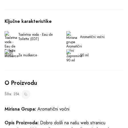
Ključne karakteristike
Toaletna voda - Eau de 
Aromatični voćni
Toilette (EDT)
Za muškarce
90 ml
O Proizvodu
Šifra: 254
Mirisna Grupa:
Aromatični voćni
Opis Proizvoda:
Dobro došli na našu web stranicu