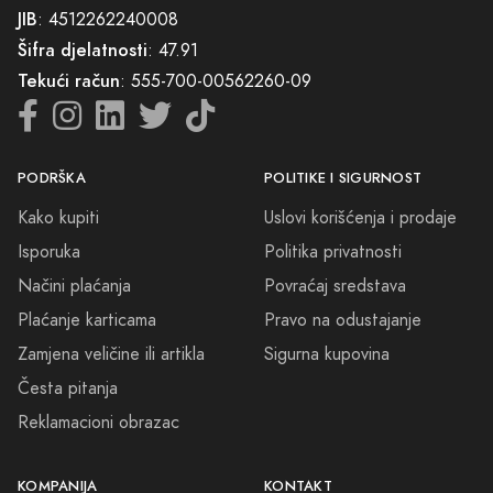
JIB
: 4512262240008
Šifra djelatnosti
: 47.91
Tekući račun
: 555-700-00562260-09
PODRŠKA
POLITIKE I SIGURNOST
Kako kupiti
Uslovi korišćenja i prodaje
Isporuka
Politika privatnosti
Načini plaćanja
Povraćaj sredstava
Plaćanje karticama
Pravo na odustajanje
Zamjena veličine ili artikla
Sigurna kupovina
Česta pitanja
Reklamacioni obrazac
KOMPANIJA
KONTAKT