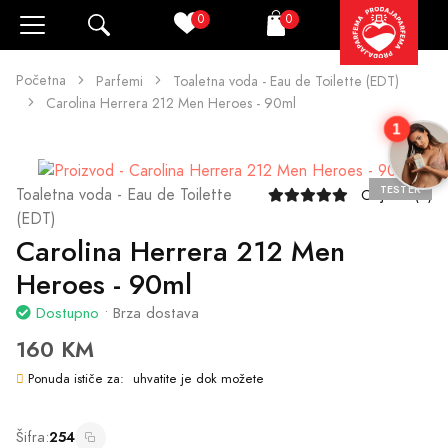
0
0
Pretraži
Korpa
Početna
Parfemi
Toaletna voda - Eau de Toilette (EDT)
Carolina Herrera 212 Men Heroes - 90ml
1
TESTER
Toaletna voda - Eau de Toilette
Ocjene (5)
(EDT)
Carolina Herrera 212 Men
Heroes - 90ml
Dostupno
• Brza dostava
160 KM
Ponuda ističe za:
uhvatite je dok možete
Šifra:
254