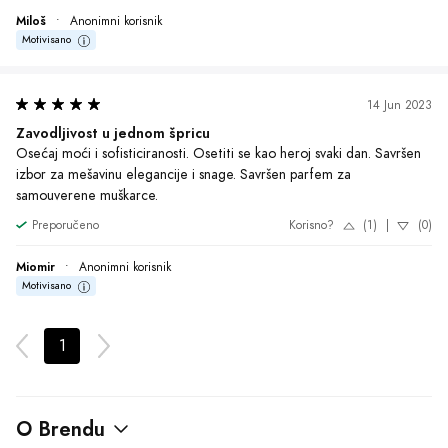
Miloš
•
Anonimni korisnik
Motivisano
14 Jun 2023
Zavodljivost u jednom špricu
Osećaj moći i sofisticiranosti. Osetiti se kao heroj svaki dan. Savršen 
izbor za mešavinu elegancije i snage. Savršen parfem za 
samouverene muškarce.
Preporučeno
Korisno?
(1)
|
(0)
Miomir
•
Anonimni korisnik
Motivisano
1
O Brendu