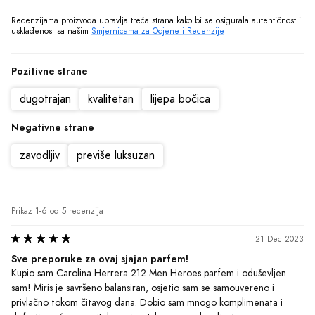
ispravne.
Recenzijama proizvoda upravlja treća strana kako bi se osigurala autentičnost i 
usklađenost sa našim 
Smjernicama za Ocjene i Recenzije
Pozitivne strane
dugotrajan
kvalitetan
lijepa bočica
Negativne strane
zavodljiv
previše luksuzan
Prikaz 1-6 od 5 recenzija
21 Dec 2023
Sve preporuke za ovaj sjajan parfem!
Kupio sam Carolina Herrera 212 Men Heroes parfem i oduševljen 
sam! Miris je savršeno balansiran, osjetio sam se samouvereno i 
privlačno tokom čitavog dana. Dobio sam mnogo komplimenata i 