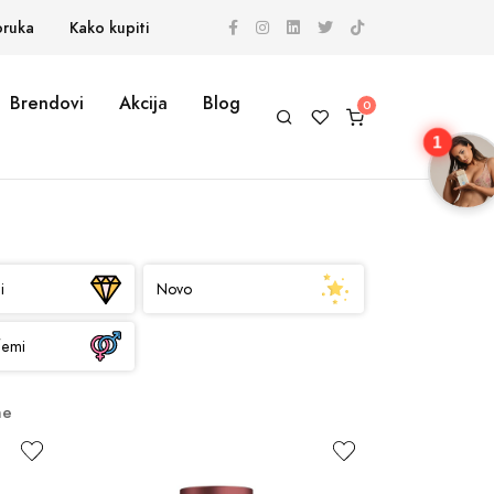
oruka
Kako kupiti
Brendovi
Akcija
Blog
1
i
Novo
femi
ne