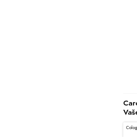
Caro
Vaš
Colog