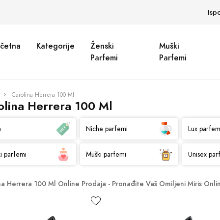
Isp
četna
Kategorije
Ženski
Muški
Parfemi
Parfemi
Carolina Herrera 100 Ml
olina Herrera 100 Ml
a
Niche parfemi
Lux parfem
i parfemi
Muški parfemi
Unisex par
na Herrera 100 Ml Online Prodaja - Pronađite Vaš Omiljeni Miris Onli