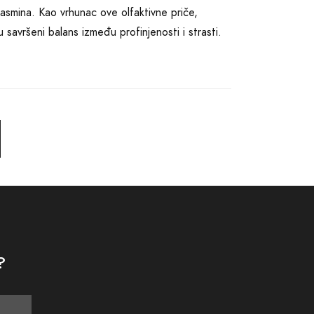
i jasmina. Kao vrhunac ove olfaktivne priče,
 savršeni balans između profinjenosti i strasti.
aženju idealnog mirisa za vas ili kao savršen
ombinacijom mirisnih nota, budi vaša osjetila i
bezvremenskoj eleganciji. Neka ova unikatna
ite da je miris nevjerojatno vjeran, to je zato
je i praćen garancijom originalnosti.
e svaki trenutak posebnim. Osjetite virtuoznost
svijet neodoljive mirisne umjetnosti.
?