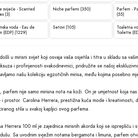
e svijeće - Scented
Niche parfemi (350)
Parfem - P
es (3)
(55)
mska voda - Eau de
Setovi (105)
Toaletna v
m (EDP) (1229)
Toilette (E
ošli u mirisni svijet koji osvaja vaša osjetila i titra u skladu sa v
uksuza i profinjenosti svakodnevnici, pridružite se našoj ekskluzivn
avljamo našu kolekciju egzotičnih mirisa, među kojima posebno mj
, parfem nije samo mirisna nota na koži. On je umjetnost koja na
e i prostor. Carolina Herrera, prestižna kuća mode i kreativnosti,
iciranog stila u svakoj kapljici ovog parfema.
na Herrera 100 ml je zajednica mirisnih akorda koji se isprepliću i s
dušu. Sa uvodnim svježim notama bergamota i limuna, parfem otva