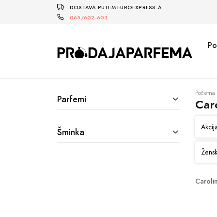
DOSTAVA PUTEM EUROEXPRESS-A
065/602-603
Po
Početna
Parfemi
Car
Akcij
Šminka
Žensk
Caroli