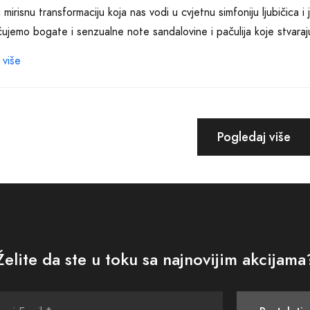
ti mirisnu transformaciju koja nas vodi u cvjetnu simfoniju ljubičica 
ćujemo bogate i senzualne note sandalovine i pačulija koje stvaraju
 više
nline parfimerija pruža vam pristupačnost i jednostavnost u pronal
 za voljeno biće. Carolina Herrera, sa svojom pažljivo odabranom k
a neizbrisiv trag.
Pogledaj više
ite svoje unutarnje ja u Carolina Herrera 100 ml i prepustite se 
bude vaša potvrda istančanog ukusa i sofisticiranosti. Ukoliko osjet
 samo da nudi ekstrakt kvaliteta i dizajn koji izaziva divljenje, već 
tite se parfemskom putovanju koje svojim aromatičnim notama čin
na Herrera 100 ml parfema i dozvolite da vas on vodi kroz čudesan 
Želite da ste u toku sa najnovijim akcijama