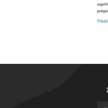
osjeti
primje
Prikaži
Naša o
poklon
ostavlj
Pronađ
aroma 
što ne
Prepus
Caroli