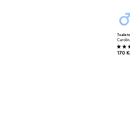
Toaletn
Caroli
170 