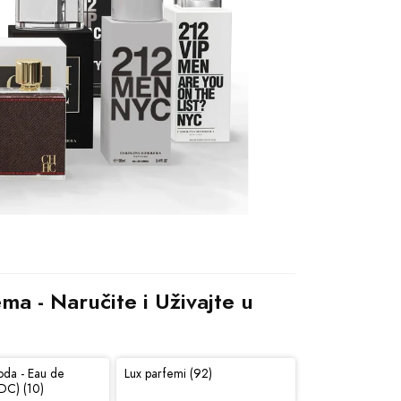
a - Naručite i Uživajte u 
oda - Eau de
Lux parfemi (92)
DC) (10)