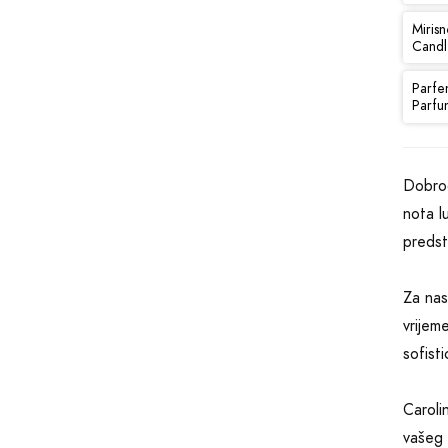
Mirisn
Candl
Parfe
Parfu
Dobrod
nota l
predst
Za nas
vrijem
sofist
Caroli
vašeg 