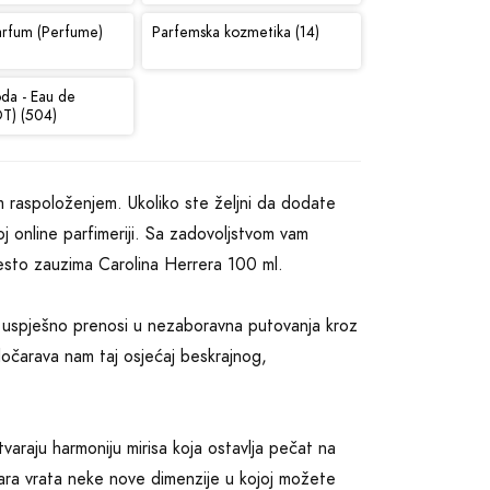
arfum (Perfume)
Parfemska kozmetika (14)
oda - Eau de
DT) (504)
ašim raspoloženjem. Ukoliko ste željni da dodate
oj online parfimeriji. Sa zadovoljstvom vam
esto zauzima Carolina Herrera 100 ml.
s uspješno prenosi u nezaboravna putovanja kroz
 dočarava nam taj osjećaj beskrajnog,
tvaraju harmoniju mirisa koja ostavlja pečat na
ra vrata neke nove dimenzije u kojoj možete