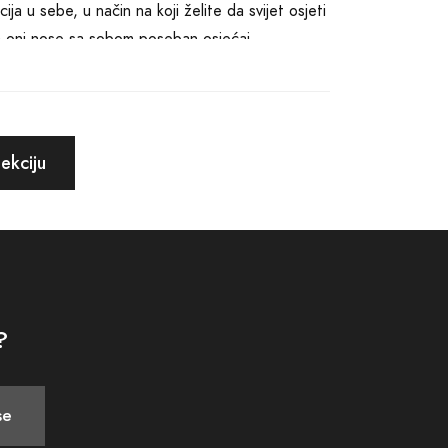
ija u sebe, u način na koji želite da svijet osjeti
 da oni nose sa sobom poseban osjećaj
aćuju Vašu svakodnevicu i dodaju vam sigurnost u
agati s Vašim prirodnim mirisom tijela, kako će
ekciju
koji Calvin Klein nudi, pružajući Vam priliku da
a preferirate nešto laganije i diskretnije ili ste
zadovolje svaku potrebu.
ljate iza sebe kada napustite prostoriju. To je
tradiciju, već biraju i put ka istaknutom,
?
se koji odišu kvalitetom, elegancijom i modernim
se
nje snažnog utiska, Vaše tajno oružje u