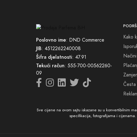
izraža
parfem
PODRŠ
Kako k
Poslovno ime
: DND Commerce
Isporu
JIB
: 4512262240008
Načini
Šifra djelatnosti
: 47.91
Plaćan
Tekući račun
: 555-700-00562260-
09
Zamjena
Česta 
Reklam
Sve cijene na ovom sajtu iskazane su u konvertibilnim m
specifikacija, fotografijama i cijenama