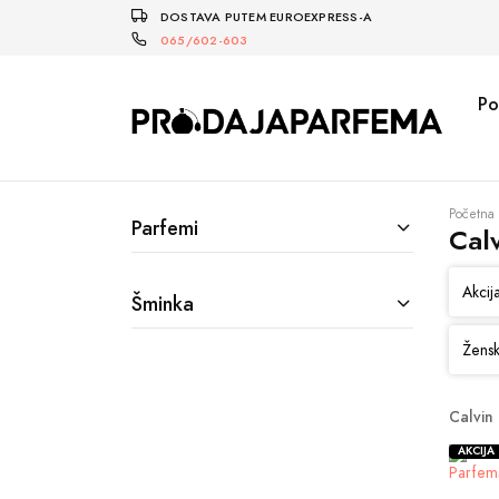
DOSTAVA PUTEM EUROEXPRESS-A
065/602-603
Po
Početna
Parfemi
Calv
Akcij
Šminka
Žensk
Calvin
AKCIJA