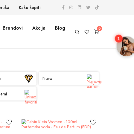
oruka
Kako kupiti
Brendovi
Akcija
Blog
1
i
Novo
femi