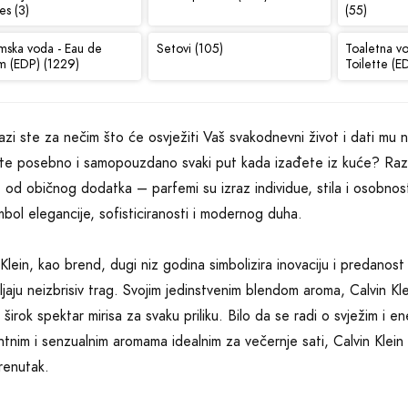
es (3)
(55)
mska voda - Eau de
Setovi (105)
Toaletna v
m (EDP) (1229)
Toilette (E
azi ste za nečim što će osvježiti Vaš svakodnevni život i dati mu 
te posebno i samopouzdano svaki put kada izađete iz kuće? Razm
e od običnog dodatka – parfemi su izraz individue, stila i osobnosti
mbol elegancije, sofisticiranosti i modernog duha.
 Klein, kao brend, dugi niz godina simbolizira inovaciju i predanost 
vljaju neizbrisiv trag. Svojim jedinstvenim blendom aroma, Calvin Kl
 širok spektar mirisa za svaku priliku. Bilo da se radi o svježim i e
antnim i senzualnim aromama idealnim za večernje sati, Calvin Klei
trenutak.