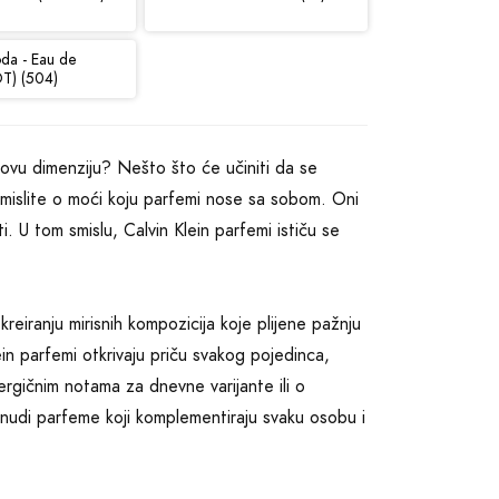
oda - Eau de
DT) (504)
novu dimenziju? Nešto što će učiniti da se
islite o moći koju parfemi nose sa sobom. Oni
. U tom smislu, Calvin Klein parfemi ističu se
kreiranju mirisnih kompozicija koje plijene pažnju
ein parfemi otkrivaju priču svakog pojedinca,
nergičnim notama za dnevne varijante ili o
n nudi parfeme koji komplementiraju svaku osobu i