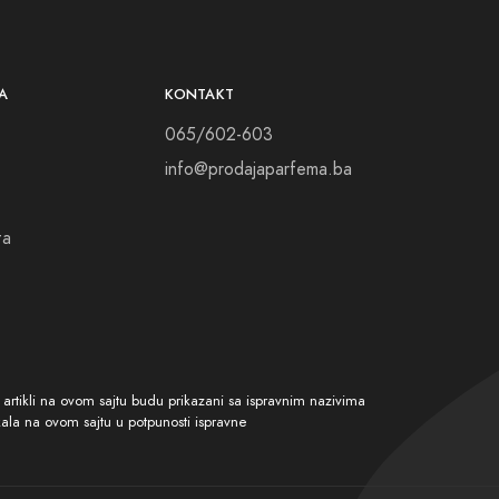
bogaćuju život, odaberite svoj Calvin Klein
gancije.
A
KONTAKT
065/602-603
info@prodajaparfema.ba
ta
tikli na ovom sajtu budu prikazani sa ispravnim nazivima
kala na ovom sajtu u potpunosti ispravne