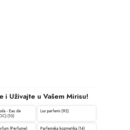
e i Uživajte u Vašem Mirisu!
oda - Eau de
Lux parfemi (92)
DC) (10)
arfum (Perfume)
Parfemska kozmetika (14)