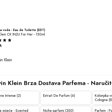
a voda - Eau de Toilette (EDT)
Klein CK IN2U For Her - 150ml
M
in Klein Brza Dostava Parfema - Naručit
ne Intense (2)
Extrait De Parfum (6)
Kolonjska v
Cologne (E
e svijeće - Scented
Niche parfemi (350)
Parfem - P