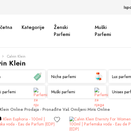
Isp
četna
Kategorije
Ženski
Muški
Parfemi
Parfemi
Calvin Klein
in Klein
a
Niche parfemi
Lux parfem
i parfemi
Muški parfemi
Unisex par
 Klein Online Prodaja - Pronađite Vaš Omiljeni Miris Online