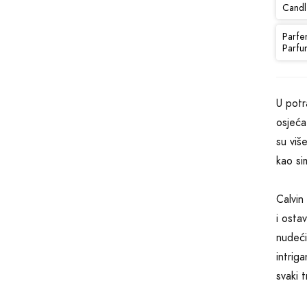
Candl
Parfe
Parfu
U potr
osjeća
su viš
kao si
Calvin
i osta
nudeći
intrig
svaki 