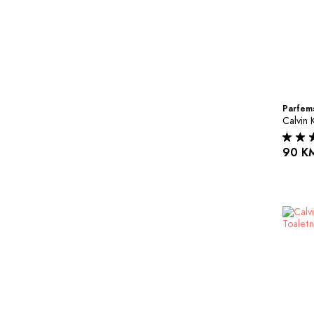
Parfems
Calvin 
90 K