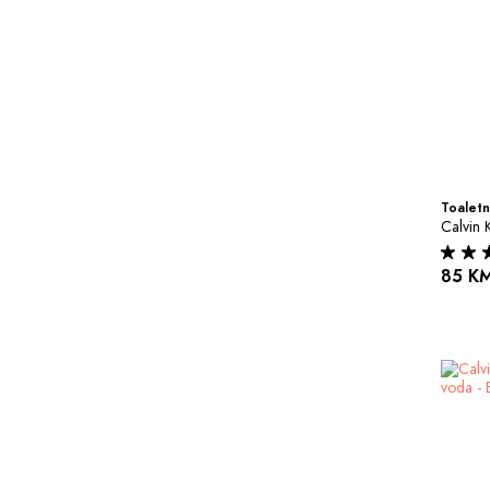
Toaletn
Calvin 
85 K