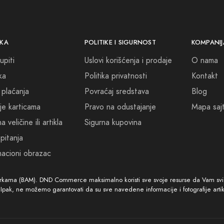
vanju jedinstvenosti. Dozvolite sebi da iskusite svijet mirisa koji o
 i pridružite se onima koji su već otkrili tu uvijek prisutnu moć ele
KA
POLITIKE I SIGURNOST
KOMPANIJ
upiti
Uslovi korišćenja i prodaje
O nama
ka
Politika privatnosti
Kontakt
 plaćanja
Povraćaj sredstava
Blog
je karticama
Pravo na odustajanje
Mapa saj
 veličine ili artikla
Sigurna kupovina
pitanja
acioni obrazac
arkama (BAM). DND Commerce maksimalno koristi sve svoje resurse da Vam svi ar
. Ipak, ne možemo garantovati da su sve navedene informacije i fotografije arti