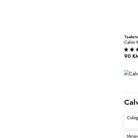
Toaletn
Calvin 
90 K
Calv
Colog
Mirisn