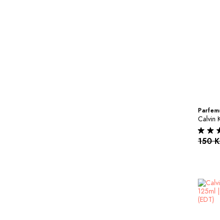
Parfems
Calvin 
150 