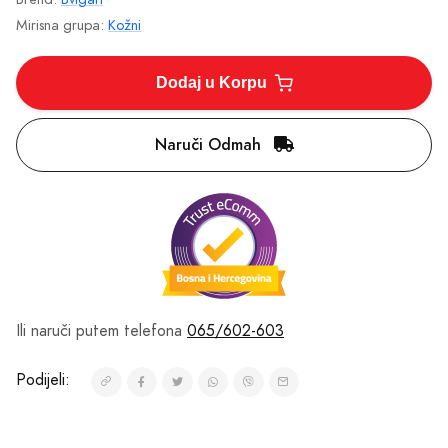
Mirisne Note
Gornje Note
duvan, začini, rum
Srednje Note
koža, tuberoza, iris
Bazne Note
drvo guaiac, benzoin, mahune tonke