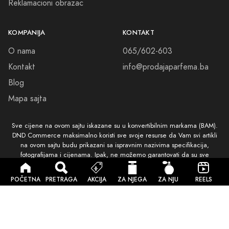
Sigurna kupovina
© 2026 Sva prava zadržana. Izrada i dizajn
DND Commerce
.
Količina
Dodaj u Korpu
Brza Dostava
POČETNA
PRETRAGA
AKCIJA
ZA NJEGA
ZA NJU
REELS