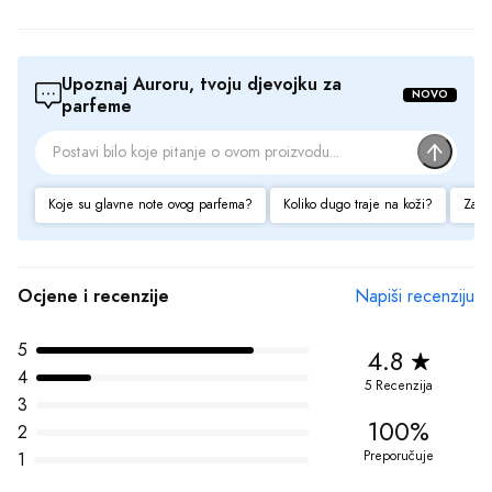
100%
2
Preporučuje
1
Recenzijama proizvoda upravlja treća strana kako bi se osigurala autentičnost i 
usklađenost sa našim 
Smjernicama za Ocjene i Recenzije
Pozitivne strane
dugotrajan
kvalitetan
lijepa bočica
Negativne strane
zavodljiv
previše luksuzan
Prikaz 1-6 od 5 recenzija
22 Jan 2024
Zaplovite blistavosti
Probao sam Bvlgari Man In Black parfem i oduševljen sam! Miris je 
moćan i sofisticiran, baš onakav kakav sam želeo. Svaki put kada ga 