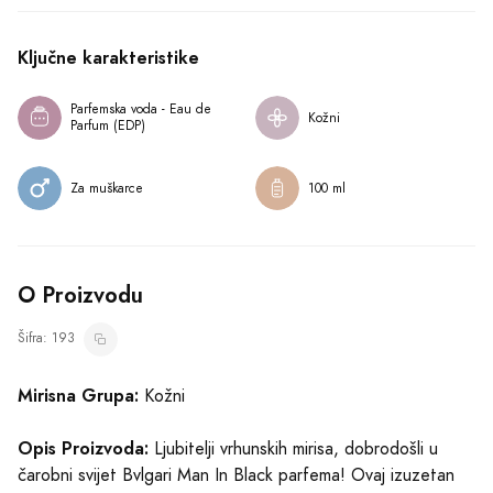
Opis Proizvoda:
Ljubitelji vrhunskih mirisa, dobrodošli u
čarobni svijet Bvlgari Man In Black parfema! Ovaj izuzetan
proizvod, koji dolazi iz kuće Bvlgari, oduševit će vas svojim
muževnim i profinjenim notama.
Sa zapreminom od 100 ml, Bvlgari Man In Black je savršen
Prikaži više
izbor za one koji cijene eleganciju i sofisticiranost. Ovaj
kožni miris sadrži jedinstvenu kombinaciju duvana, začina,
ruma i kože, koja stvara čarobnu atmosferu oko vas.
Kako Koristiti
Dok se divite mirisnim notama tuberoze, irisa i dračevog
drva, otkrićete duboku senzualnost i toplinu parfema.
Slični Proizvodi
Bogatusnu kombinaciju benzoina, mahuna tonke i guajak
drva, koje su pažljivo odabrane da bi stvorile besprijekorno
uravnotežen mirisni doživljaj.
Bvlgari Man In Black je namijenjen modernim muškarcima koji
žele izražavati svoju autentičnost i samopouzdanje. Ovaj
Just Jack Italian
Parfemska voda - Eau de Parfum (EDP)
Parfemska voda - Eau de Parfum (EDP)