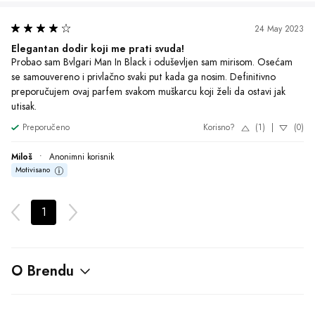
Povezane Stranice:
Najbolji Bvlgari Parfem
,
Najtraženiji
Bvlgari Parfem
,
Najpopularniji Bvlgari Parfem
Želite da ste u toku sa najnovijim
akcijama?
Pretplati se