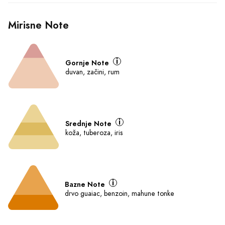
Ključne karakteristike
Parfemska voda - Eau de 
Kožni
Parfum (EDP)
Za muškarce
100 ml
O Proizvodu
Šifra: 193
Mirisna Grupa:
Kožni