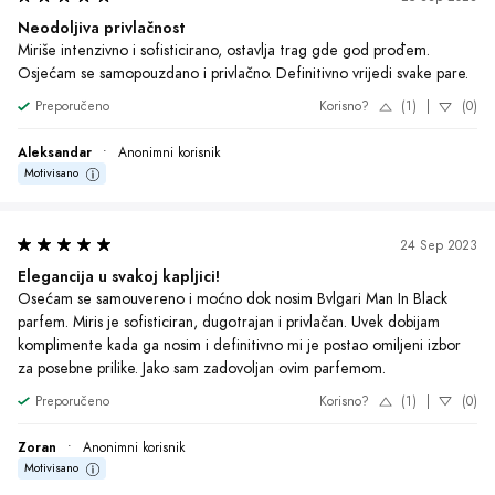
Zoran
•
Anonimni korisnik
Motivisano
24 May 2023
Elegantan dodir koji me prati svuda!
Probao sam Bvlgari Man In Black i oduševljen sam mirisom. Osećam 
se samouvereno i privlačno svaki put kada ga nosim. Definitivno 
preporučujem ovaj parfem svakom muškarcu koji želi da ostavi jak 
utisak.
Preporučeno
Korisno?
(1)
|
(0)
Miloš
•
Anonimni korisnik
Motivisano
1
O Brendu