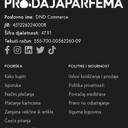
Zamjena veličine ili artikla
Sigurna kupovina
Česta pitanja
Reklamacioni obrazac
KOMPANIJA
KONTAKT
O nama
065/602-603
Kontakt
info@prodajaparfema.ba
Blog
Mapa sajta
Sve cijene na ovom sajtu iskazane su u konvertibilnim markama (BAM).
DND Commerce maksimalno koristi sve svoje resurse da Vam svi artikli
na ovom sajtu budu prikazani sa ispravnim nazivima specifikacija,
fotografijama i cijenama. Ipak, ne možemo garantovati da su sve
navedene informacije i fotografije artikala na ovom sajtu u potpunosti
ispravne