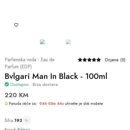
Šifra:
193
Brend:
Bvlgari
Mirisna grupa:
Kožni
Dodaj u Korpu
Naruči Odmah
Ili naruči putem telefona
065/602-603
Podijeli: