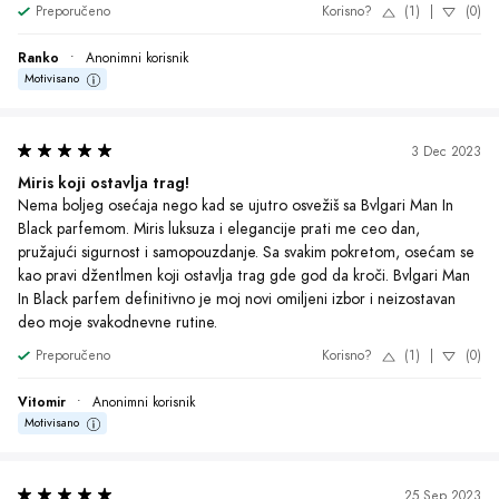
25 Sep 2023
Neodoljiva privlačnost
Miriše intenzivno i sofisticirano, ostavlja trag gde god prođem. 
Osjećam se samopouzdano i privlačno. Definitivno vrijedi svake pare.
Preporučeno
Korisno?
(1)
|
(0)
Aleksandar
•
Anonimni korisnik
Motivisano
24 Sep 2023
Elegancija u svakoj kapljici!
Osećam se samouvereno i moćno dok nosim Bvlgari Man In Black 
parfem. Miris je sofisticiran, dugotrajan i privlačan. Uvek dobijam 
komplimente kada ga nosim i definitivno mi je postao omiljeni izbor 
za posebne prilike. Jako sam zadovoljan ovim parfemom.
Preporučeno
Korisno?
(1)
|
(0)