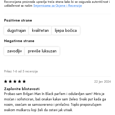
nosim, osećam se samouvereno i privlačno. Toplo preporučujem 
svakom muškarcu koji želi da ostavi jak utisak.
Preporučeno
Korisno?
(1)
|
(0)
Ranko
•
Anonimni korisnik
Motivisano
3 Dec 2023
Miris koji ostavlja trag!
Nema boljeg osećaja nego kad se ujutro osvežiš sa Bvlgari Man In 
Black parfemom. Miris luksuza i elegancije prati me ceo dan, 
pružajući sigurnost i samopouzdanje. Sa svakim pokretom, osećam se 
kao pravi džentlmen koji ostavlja trag gde god da kroči. Bvlgari Man 
In Black parfem definitivno je moj novi omiljeni izbor i neizostavan 
deo moje svakodnevne rutine.
Preporučeno
Korisno?
(1)
|
(0)
Vitomir
•
Anonimni korisnik
Motivisano