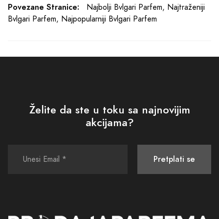
Poslovno ime
: DND Commerce
JIB
: 4512262240008
Šifra djelatnosti
: 47.91
Tekući račun
: 555-700-00562260-09
PODRŠKA
POLITIKE I SIGURNOST
Kako kupiti
Uslovi korišćenja i prodaje
Isporuka
Politika privatnosti
Načini plaćanja
Povraćaj sredstava
Plaćanje karticama
Pravo na odustajanje