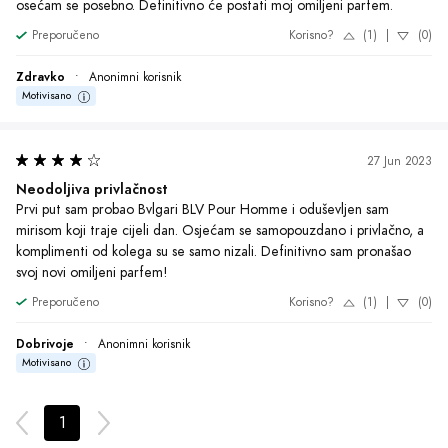
osećam se posebno. Definitivno će postati moj omiljeni parfem.
Preporučeno
Korisno?
(1)
|
(0)
Zdravko
•
Anonimni korisnik
Motivisano
27 Jun 2023
Neodoljiva privlačnost
Prvi put sam probao Bvlgari BLV Pour Homme i oduševljen sam 
mirisom koji traje cijeli dan. Osjećam se samopouzdano i privlačno, a 
komplimenti od kolega su se samo nizali. Definitivno sam pronašao 
svoj novi omiljeni parfem!
Preporučeno
Korisno?
(1)
|
(0)
Dobrivoje
•
Anonimni korisnik
Motivisano
1