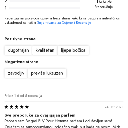
100%
2
Preporučuje
1
Recenzijama proizvoda upravlja treća strana kako bi se osigurala autentičnost i 
usklađenost sa našim 
Smjernicama za Ocjene i Recenzije
Pozitivne strane
dugotrajan
kvalitetan
lijepa bočica
Negativne strane
zavodljiv
previše luksuzan
Prikaz 1-6 od 5 recenzija
24 Oct 2023
Sve preporuke za ovaj sjajan parfem!
Probao sam Bvlgari BLV Pour Homme parfem i oduševljen sam! 
Osjećam se samopouzdano i privlačno svaki put kada ga nosim. Miris 