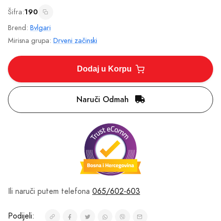
Šifra:
190
Brend:
Bvlgari
Mirisna grupa:
Drveni začinski
Dodaj u Korpu
Naruči Odmah
Ili naruči putem telefona
065/602-603
Podijeli: