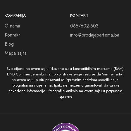
KOMPANIJA
KONTAKT
O nama
065/602-603
Kontakt
info@prodajaparfema.ba
Blog
Mapa sajta
Sve cijene na ovom sajtu iskazane su u konvertibilnim markama (BAM).
DND Commerce maksimalno koristi sve svoje resurse da Vam svi artikli
na ovom sajtu budu prikazani sa ispravnim nazivima specifikacija,
fotografijama i cijenama. Ipak, ne možemo garantovati da su sve
navedene informacije i fotografije artikala na ovom sajtu u potpunosti
ispravne