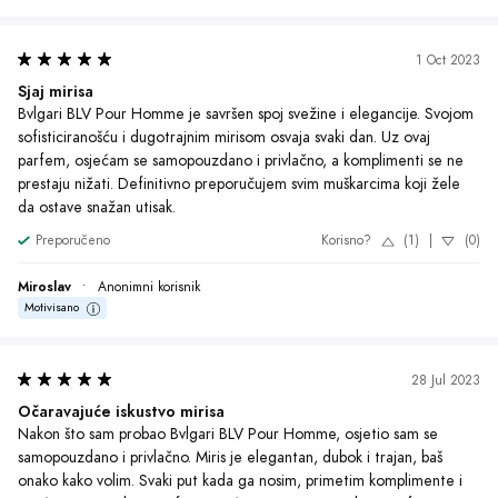
1 Oct 2023
Sjaj mirisa
Bvlgari BLV Pour Homme je savršen spoj svežine i elegancije. Svojom 
sofisticiranošću i dugotrajnim mirisom osvaja svaki dan. Uz ovaj 
parfem, osjećam se samopouzdano i privlačno, a komplimenti se ne 
prestaju nižati. Definitivno preporučujem svim muškarcima koji žele 
da ostave snažan utisak.
Preporučeno
Korisno?
(1)
|
(0)
Miroslav
•
Anonimni korisnik
Motivisano
28 Jul 2023
Očaravajuće iskustvo mirisa
Nakon što sam probao Bvlgari BLV Pour Homme, osjetio sam se 
samopouzdano i privlačno. Miris je elegantan, dubok i trajan, baš 
onako kako volim. Svaki put kada ga nosim, primetim komplimente i 