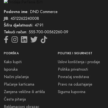
Poslovno ime
: DND Commerce
JIB
: 4512262240008
Šifra djelatnosti
: 47.91
Tekući račun
: 555-700-00562260-09
PODRŠKA
POLITIKE I SIGURNOST
Kako kupiti
Uslovi korišćenja i prodaje
Isporuka
Politika privatnosti
Načini plaćanja
Povraćaj sredstava
Plaćanje karticama
Pravo na odustajanje
Zamjena veličine ili artikla
Sigurna kupovina
Česta pitanja
Reklamacioni obrazac