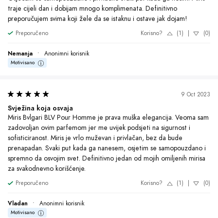
traje cijeli dan i dobijam mnogo komplimenata. Definitivno 
preporučujem svima koji žele da se istaknu i ostave jak dojam!
Preporučeno
Korisno?
(1)
|
(0)
Nemanja
•
Anonimni korisnik
Motivisano
9 Oct 2023
Svježina koja osvaja
Miris Bvlgari BLV Pour Homme je prava muška elegancija. Veoma sam 
zadovoljan ovim parfemom jer me uvijek podsjeti na sigurnost i 
sofisticiranost. Miris je vrlo muževan i privlačan, bez da bude 
prenapadan. Svaki put kada ga nanesem, osjetim se samopouzdano i 
spremno da osvojim svet. Definitivno jedan od mojih omiljenih mirisa 
za svakodnevno korišćenje.
Preporučeno
Korisno?
(1)
|
(0)
Vladan
•
Anonimni korisnik
Motivisano