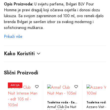
Opis Proizvoda:
U svijetu parfema, Bvlgari BLV Pour
Homme je pravi dragulj koji očarava osjetila i donosi dozu
luksuza. Sa svojom zapreminom od 100 ml, ovo remek-djelo
brenda Bvlgari je savršen izbor za svakog modernog i
sofisticiranog muškarca.
Prikaži više
Ovaj parfem francuske elegancije pripada drveno-začinskoj
mirisnoj grupi, donoseći vam dokazanu klasiku koja će vas
uvijek izdvajati iz mase. Kreiran je da proizvede moćan
Kako Koristiti
utisak, ističući vašu samouvjerenost i harizmu.
Bvlgari BLV Pour Homme donosi savršenu harmoniju mirisnih
Slični Proizvodi
nota. Kardamon, poznat po svojoj pikantnoj slatkoj arome,
otvara ovu simfoniju, dok sandalovo drvo kleka i đumbir
AKCIJA
donose toplinu i senzualnost. Galanga drvo tik i cvet duvana
unose muškost i snagu, dok zeleno lišće osvježava i prožima
parfem sa zemaljskom svježinom.
Toaletna voda - Eau de Toilette (EDT)
Armaf Club De Nuit
Azzaro Visit - 