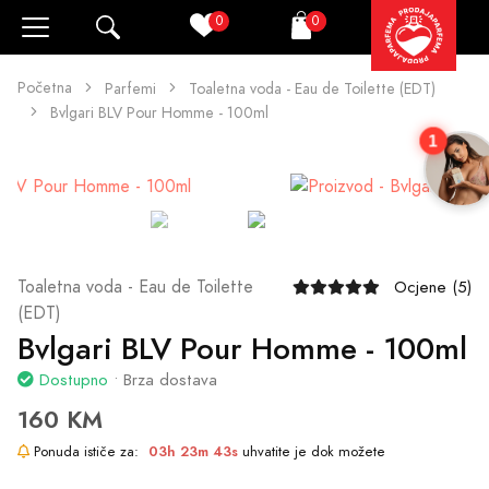
0
0
Pretraži
Korpa
Početna
Parfemi
Toaletna voda - Eau de Toilette (EDT)
Bvlgari BLV Pour Homme - 100ml
1
Toaletna voda - Eau de Toilette
Ocjene (5)
(EDT)
Bvlgari BLV Pour Homme - 100ml
Dostupno
• Brza dostava
160 KM
Ponuda ističe za:
03h 23m 42s
uhvatite je dok možete