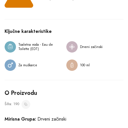
Ključne karakteristike
Toaletna voda - Eau de 
Drveni začinski
Toilette (EDT)
Za muškarce
100 ml
O Proizvodu
Šifra: 190
Mirisna Grupa:
Drveni začinski