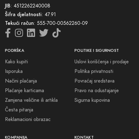
JIB
: 4512262240008
Šifra djelatnosti
: 47.91
Tekući račun
: 555-700-00562260-09
PODRŠKA
POLITIKE I SIGURNOST
Kako kupiti
Uslovi korišćenja i prodaje
Isporuka
Politika privatnosti
Načini plaćanja
Povraćaj sredstava
Plaćanje karticama
Pravo na odustajanje
Zamjena veličine ili artikla
Sigurna kupovina
Česta pitanja
Reklamacioni obrazac
KOMPANIJA
KONTAKT