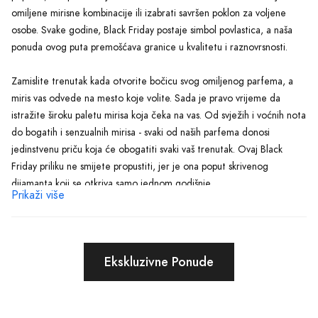
omiljene mirisne kombinacije ili izabrati savršen poklon za voljene
osobe. Svake godine, Black Friday postaje simbol povlastica, a naša
ponuda ovog puta premošćava granice u kvalitetu i raznovrsnosti.
Zamislite trenutak kada otvorite bočicu svog omiljenog parfema, a
miris vas odvede na mesto koje volite. Sada je pravo vrijeme da
istražite široku paletu mirisa koja čeka na vas. Od svježih i voćnih nota
do bogatih i senzualnih mirisa - svaki od naših parfema donosi
jedinstvenu priču koja će obogatiti svaki vaš trenutak. Ovaj Black
Friday priliku ne smijete propustiti, jer je ona poput skrivenog
dijamanta koji se otkriva samo jednom godišnje.
Prikaži više
Ne zaboravite, posebno osmišljene ponude i popusti čekaju na vas!
Ova ekskluzivnost daje poseban pečat svakom izboru, čineći da se
osjećate kao da ste odabrali nešto iz sveta luksuza. Posjetite stranicu
Ekskluzivne Ponude
i saznajte više o svim pogodnostima koje nude naši mirisi za ovaj Black
Friday. Pripremite se da razmazite svoja osjetila i ugrabite priliku koja
će vam se pružiti samo jednom godišnje.