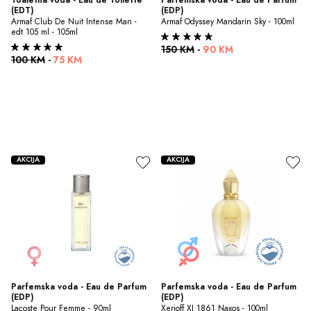
(EDT)
(EDP)
Armaf Club De Nuit Intense Man - 
Armaf Odyssey Mandarin Sky - 100ml
edt 105 ml - 105ml
150 KM
-
90 KM
100 KM
-
75 KM
AKCIJA
AKCIJA
Parfemska voda - Eau de Parfum 
Parfemska voda - Eau de Parfum 
(EDP)
(EDP)
Lacoste Pour Femme - 90ml
Xerjoff XJ 1861 Naxos - 100ml