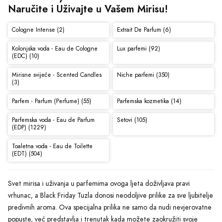
Naručite i Uživajte u Vašem Mirisu!
Cologne Intense (2)
Extrait De Parfum (6)
Kolonjska voda - Eau de Cologne
Lux parfemi (92)
(EDC) (10)
Mirisne svijeće - Scented Candles
Niche parfemi (350)
(3)
Parfem - Parfum (Perfume) (55)
Parfemska kozmetika (14)
Parfemska voda - Eau de Parfum
Setovi (105)
(EDP) (1229)
Toaletna voda - Eau de Toilette
(EDT) (504)
Svet mirisa i uživanja u parfemima ovoga ljeta doživljava pravi
vrhunac, a Black Friday Tuzla donosi neodoljive prilike za sve ljubitelje
predivnih aroma. Ova specijalna prilika ne samo da nudi nevjerovatne
popuste, već predstavlja i trenutak kada možete zaokružiti svoje