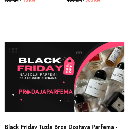
150 KM
-
110 KM
430 KM
-
300 KM
Black Friday Tuzla Brza Dostava Parfema - 