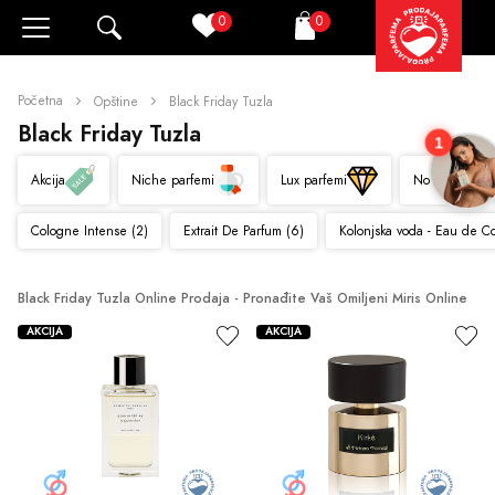
0
0
Pretraži
Korpa
Početna
Opštine
Black Friday Tuzla
Black Friday Tuzla
1
Akcija
Niche parfemi
Lux parfemi
Novo
Cologne Intense (2)
Extrait De Parfum (6)
Kolonjska voda - Eau de C
Black Friday Tuzla Online Prodaja - Pronađite Vaš Omiljeni Miris Online
AKCIJA
AKCIJA