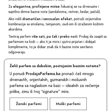
Za
elegantne, profinjene mirise
fokusiraj se na drvenaste i
suptilno dimne bazne note (sandalovina, vetiver, kedar, pačuli).
Ako voliš
dramatičan i senzualan efekat
, potraži orijentalne
kombinacije sa smolama, tamjanom, oud-om ili izraženim kožnim
akordima.
Testiraj parfem
više sati, pa čak i preko noći
. Probaj da zaspiš sa
parfemom na koži – ako ti je miris i ujutro prijatan i dobijaš
komplimente, to je dobar znak da ti bazne note savršeno
odgovaraju.
Želiš parfem sa dubokim, postojanim baznim notama?
ProdajaParfema.ba
U ponudi
pronaći ćeš mnogo
drvenastih, orijentalnih, gurmanskih i mošusnih
parfema sa naglaskom na bazi – idealnih za večernje
prilike, zimu ili tvoj “signature” miris.
Ženski parfemi
Muški parfemi