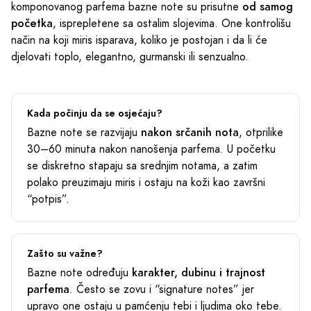
od samog
komponovanog parfema bazne note su prisutne
početka
, isprepletene sa ostalim slojevima. One kontrolišu
način na koji miris isparava, koliko je postojan i da li će
djelovati toplo, elegantno, gurmanski ili senzualno.
Kada počinju da se osjećaju?
nakon srčanih nota
Bazne note se razvijaju
, otprilike
30–60 minuta nakon nanošenja parfema. U početku
se diskretno stapaju sa srednjim notama, a zatim
polako preuzimaju miris i ostaju na koži kao završni
“potpis”.
Zašto su važne?
karakter, dubinu i trajnost
Bazne note određuju
parfema
. Često se zovu i “signature notes” jer
upravo one ostaju u pamćenju tebi i ljudima oko tebe.