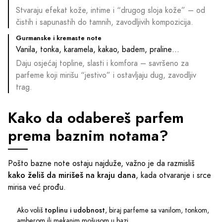
Stvaraju efekat kože, intime i “drugog sloja kože” – od
čistih i sapunastih do tamnih, zavodljivih kompozicija.
Gurmanske i kremaste note
Vanila, tonka, karamela, kakao, badem, praline…
Daju osjećaj topline, slasti i komfora – savršeno za
parfeme koji mirišu “jestivo” i ostavljaju dug, zavodljiv
trag.
Kako da odabereš parfem
prema baznim notama?
Pošto bazne note ostaju najduže, važno je da razmisliš
kako želiš da mirišeš na kraju dana
, kada otvaranje i srce
mirisa već prođu.
Ako voliš
toplinu i udobnost
, biraj parfeme sa vanilom, tonkom,
amberom ili mekanim mošusom u bazi.