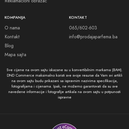
Reklamacioni obrazac
KOMPANIJA
KONTAKT
O nama
065/602-603
Kontakt
info@prodajaparfema.ba
Blog
Mapa sajta
Sve cijene na ovom sajtu iskazane su u konvertibilnim markama (BAM).
DND Commerce maksimalno koristi sve svoje resurse da Vam svi artikli
na ovom sajtu budu prikazani sa ispravnim nazivima specifikacija,
fotografijama i cijenama. Ipak, ne možemo garantovati da su sve
navedene informacije i fotografije artikala na ovom sajtu u potpunosti
ispravne