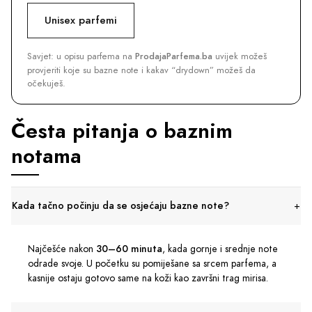
Unisex parfemi
Savjet: u opisu parfema na
ProdajaParfema.ba
uvijek možeš
provjeriti koje su bazne note i kakav “drydown” možeš da
očekuješ.
Česta pitanja o baznim
notama
Kada tačno počinju da se osjećaju bazne note?
Najčešće nakon
30–60 minuta
, kada gornje i srednje note
odrade svoje. U početku su pomiješane sa srcem parfema, a
kasnije ostaju gotovo same na koži kao završni trag mirisa.