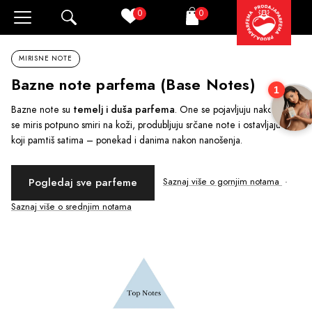
0
0
Pretraži
Korpa
MIRISNE NOTE
Bazne note parfema (Base Notes)
1
Bazne note su
temelj i duša parfema
. One se pojavljuju nakon što
se miris potpuno smiri na koži, produbljuju srčane note i ostavljaju trag
koji pamtiš satima – ponekad i danima nakon nanošenja.
Pogledaj sve parfeme
Saznaj više o gornjim notama
·
Saznaj više o srednjim notama