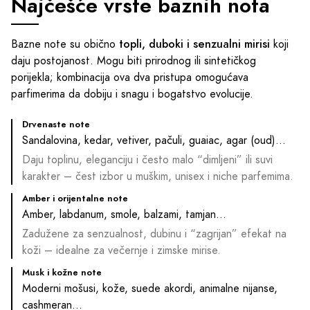
Najčešće vrste baznih nota
topli, duboki i senzualni mirisi
Bazne note su obično
koji
daju postojanost. Mogu biti prirodnog ili sintetičkog
porijekla; kombinacija ova dva pristupa omogućava
parfimerima da dobiju i snagu i bogatstvo evolucije.
Drvenaste note
Sandalovina, kedar, vetiver, pačuli, guaiac, agar (oud)…
Daju toplinu, eleganciju i često malo “dimljeni” ili suvi
karakter – čest izbor u muškim, unisex i niche parfemima.
Amber i orijentalne note
Amber, labdanum, smole, balzami, tamjan…
Zadužene za senzualnost, dubinu i “zagrijan” efekat na
koži – idealne za večernje i zimske mirise.
Musk i kožne note
Moderni mošusi, kože, suede akordi, animalne nijanse,
cashmeran…