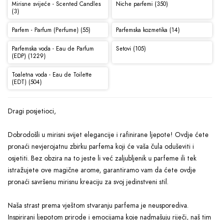
Mirisne svijeće - Scented Candles
Niche parfemi (350)
(3)
Parfem - Parfum (Perfume) (55)
Parfemska kozmetika (14)
Parfemska voda - Eau de Parfum
Setovi (105)
(EDP) (1229)
Toaletna voda - Eau de Toilette
(EDT) (504)
Dragi posjetioci,
Dobrodošli u mirisni svijet elegancije i rafinirane ljepote! Ovdje ćete
pronaći nevjerojatnu zbirku parfema koji će vaša čula oduševiti i
osjetiti. Bez obzira na to jeste li već zaljubljenik u parfeme ili tek
istražujete ove magične arome, garantiramo vam da ćete ovdje
pronaći savršenu mirisnu kreaciju za svoj jedinstveni stil.
Naša strast prema vještom stvaranju parfema je neusporediva.
Inspirirani ljepotom prirode i emocijama koje nadmašuju riječi, naš tim