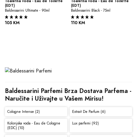
Toaletna voda - Eau de Toilette 
Toaletna voda - Eau de Toilette 
(EDT)
(EDT)
Baldessarini Ultimate - 90ml
Baldessarini Black - 75ml
105 KM
110 KM
Baldessarini Parfemi Brza Dostava Parfema - 
Naručite i Uživajte u Vašem Mirisu!
Cologne Intense (2)
Extrait De Parfum (6)
Kolonjska voda - Eau de Cologne
Lux parfemi (92)
(EDC) (10)