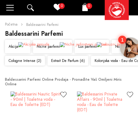
0
0
Pretraži
Korpa
Početna
Baldessarini Parfemi
Baldessarini Parfemi
1
Akcija
Niche parfemi
Lux parfemi
Novo
Cologne Intense (2)
Extrait De Parfum (6)
Kolonjska voda - Eau de C
Baldessarini Parfemi Online Prodaja - Pronađite Vaš Omiljeni Miris 
Online