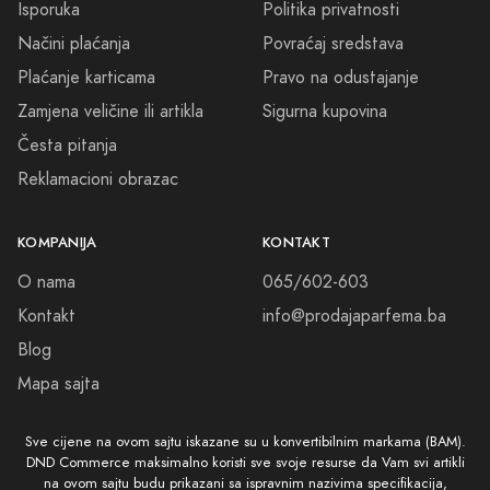
Isporuka
Politika privatnosti
Notice: Text does not mention SEO, search engines, website names,
the company name, or the team.
Načini plaćanja
Povraćaj sredstava
Plaćanje karticama
Pravo na odustajanje
Zamjena veličine ili artikla
Sigurna kupovina
Česta pitanja
Reklamacioni obrazac
KOMPANIJA
KONTAKT
O nama
065/602-603
Kontakt
info@prodajaparfema.ba
Blog
Mapa sajta
Sve cijene na ovom sajtu iskazane su u konvertibilnim markama (BAM).
DND Commerce maksimalno koristi sve svoje resurse da Vam svi artikli
na ovom sajtu budu prikazani sa ispravnim nazivima specifikacija,