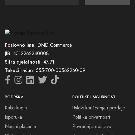
Poslovno ime
: DND Commerce
JIB
: 4512262240008
Šifra djelatnosti
: 47.91
Tekući račun
: 555-700-00562260-09
PODRŠKA
POLITIKE I SIGURNOST
Kako kupiti
Uslovi korišćenja i prodaje
Isporuka
Politika privatnosti
Načini plaćanja
Povraćaj sredstava