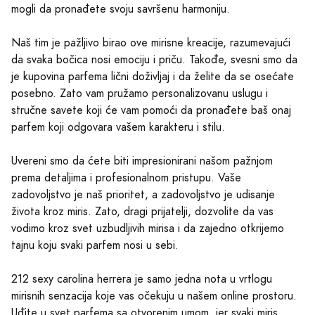
mogli da pronađete svoju savršenu harmoniju.
Naš tim je pažljivo birao ove mirisne kreacije, razumevajući
da svaka bočica nosi emociju i priču. Takođe, svesni smo da
je kupovina parfema lični doživljaj i da želite da se osećate
posebno. Zato vam pružamo personalizovanu uslugu i
stručne savete koji će vam pomoći da pronađete baš onaj
parfem koji odgovara vašem karakteru i stilu.
Uvereni smo da ćete biti impresionirani našom pažnjom
prema detaljima i profesionalnom pristupu. Vaše
zadovoljstvo je naš prioritet, a zadovoljstvo je udisanje
života kroz miris. Zato, dragi prijatelji, dozvolite da vas
vodimo kroz svet uzbudljivih mirisa i da zajedno otkrijemo
tajnu koju svaki parfem nosi u sebi.
212 sexy carolina herrera je samo jedna nota u vrtlogu
mirisnih senzacija koje vas očekuju u našem online prostoru.
Uđite u svet parfema sa otvorenim umom, jer svaki miris