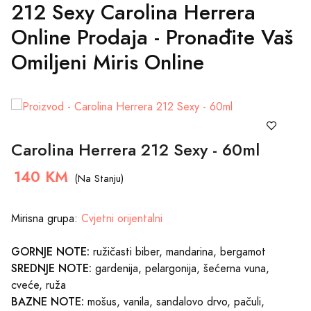
212 Sexy Carolina Herrera
Online Prodaja - Pronađite Vaš
Omiljeni Miris Online
Carolina Herrera 212 Sexy - 60ml
140 KM
(Na Stanju)
Mirisna grupa:
Cvjetni orijentalni
GORNJE NOTE:
ružičasti biber, mandarina, bergamot
SREDNJE NOTE:
gardenija, pelargonija, šećerna vuna,
cveće, ruža
BAZNE NOTE:
mošus, vanila, sandalovo drvo, pačuli,