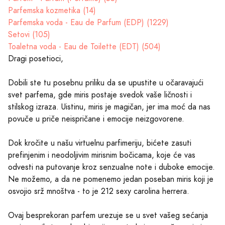
Parfemska kozmetika (14)
Parfemska voda - Eau de Parfum (EDP) (1229)
Setovi (105)
Toaletna voda - Eau de Toilette (EDT) (504)
Dragi posetioci,
Dobili ste tu posebnu priliku da se upustite u očaravajući
svet parfema, gde miris postaje svedok vaše ličnosti i
stilskog izraza. Uistinu, miris je magičan, jer ima moć da nas
povuče u priče neispričane i emocije neizgovorene.
Dok kročite u našu virtuelnu parfimeriju, bićete zasuti
prefinjenim i neodoljivim mirisnim bočicama, koje će vas
odvesti na putovanje kroz senzualne note i duboke emocije.
Ne možemo, a da ne pomenemo jedan poseban miris koji je
osvojio srž mnoštva - to je 212 sexy carolina herrera.
Ovaj besprekoran parfem urezuje se u svet vašeg sećanja