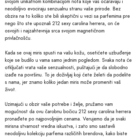
svojom unikatnom kombinacijom nota koje vas očaravaju i
neodoljivo evociraju senzualnu stranu vaše prirode. Bez
obzira na to koliko ste bili skeptični u vezi sa parfemima pre
nego što ste upoznali 212 sexy carolina herrera, on će
osvojiti i najzahtevnija srca svojom magnetičnom
privlačnošću.
Kada se ovaj miris spusti na vašu kožu, osetićete uzbuđenje
koje se budilo u vama samo jednim pogledom. Svaka nota će
otključati vrata vaše senzualnosti, puštajući je da slobodno
izađe na površinu. To je doživljaj koji ćete želeti da podelite
s nama, jer znamo koliko jedan miris može promeniti vaš
život.
Uzimajući u obzir vaše potrebe i želje, pružamo vam
mogućnost da ovu čarobnu bočicu 212 sexy carolina herrera
pronađete po najpovoljnijim cenama. Verujemo da je svaki
mirisna stvarnost vredna iskustva, i zato smo sastavili
neodoljivu kolekciju parfema različitih brendova, kako biste