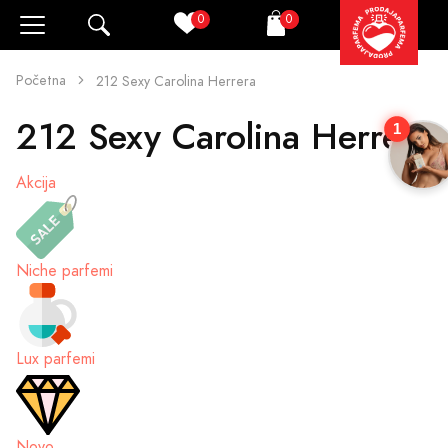
0
0
Pretraži
Korpa
Početna
212 Sexy Carolina Herrera
212 Sexy Carolina Herrera
1
Akcija
Niche parfemi
Lux parfemi
Novo