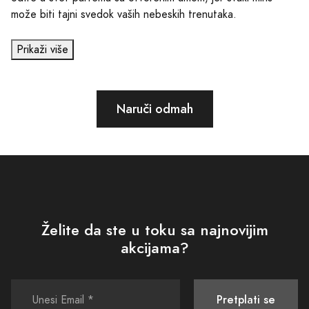
može biti tajni svedok vaših nebeskih trenutaka.
Prikaži više
Naruči odmah
Želite da ste u toku sa najnovijim
akcijama?
Pretplati se