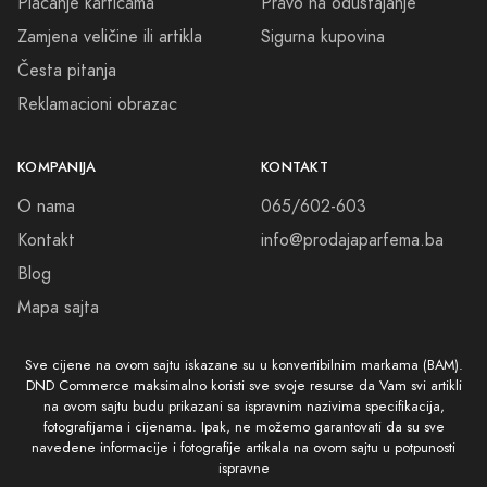
Plaćanje karticama
Pravo na odustajanje
Zamjena veličine ili artikla
Sigurna kupovina
Česta pitanja
Reklamacioni obrazac
KOMPANIJA
KONTAKT
O nama
065/602-603
Kontakt
info@prodajaparfema.ba
Blog
Mapa sajta
Sve cijene na ovom sajtu iskazane su u konvertibilnim markama (BAM).
DND Commerce maksimalno koristi sve svoje resurse da Vam svi artikli
na ovom sajtu budu prikazani sa ispravnim nazivima specifikacija,
fotografijama i cijenama. Ipak, ne možemo garantovati da su sve
navedene informacije i fotografije artikala na ovom sajtu u potpunosti
ispravne