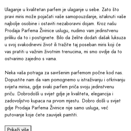
Ulaganje u kvalitetan parfem je ulaganje u sebe. Zato što
pravi miris može pojačati vaše samopouzdanje, istaknuti vaše
najbolje osobine i ostaviti nezaboravni dojam. Kroz našu
Prodaja Parfema Živinice uslugu, nudimo vam jedinstvenu
priliku da to i postignete. Bilo da želite dodati dašak luksuza
u svoj svakodnevni život ili tražite taj poseban miris koji će
vas pratiti u važnim životnim trenucima, mi smo ovdje da to
ostvarimo zajedno s vama.
Neka vaša potraga za savršenim parfemom počne kod nas.
Dopustite nam da vam pomognemo u istraživanju i otkrivanju
svijeta mirisa, gdje svaki parfem priča svoju jedinstvenu
priču. Dobrodošli u svijet gdje je kvaliteta, elegancija i
zadovoljstvo kupaca na prvom mjestu. Dobro došli u svijet
gdje Prodaja Parfema Živinice nije samo usluga, već
putovanje koje ćete zauvijek pamtiti.
Prikaži više