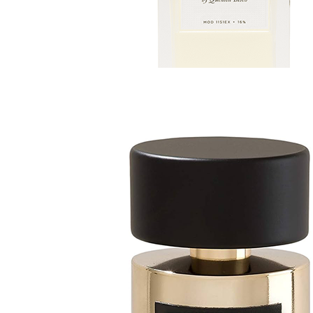
Parfemska voda - Eau de Parfum (EDP)
Essential Parfums
Bois Imperial - 100ml
290 KM
-
250 KM
Akcija