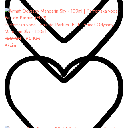
Parfemska voda - Eau de Parfum (EDP)
Armaf Odyssey
Mandarin Sky - 100ml
150 KM
-
90 KM
Akcija