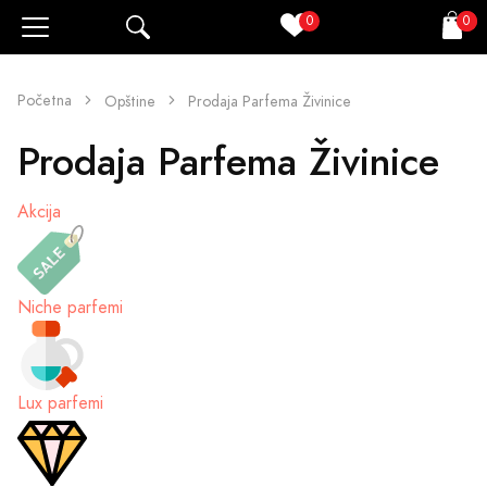
0
0
Pretraži
Korpa
Početna
Opštine
Prodaja Parfema Živinice
Prodaja Parfema Živinice
Akcija
Niche parfemi
Lux parfemi