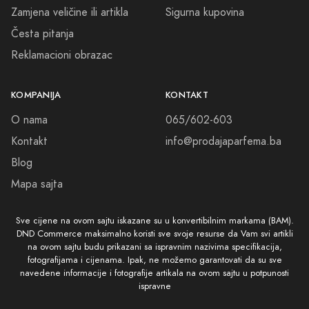
Zamjena veličine ili artikla
Sigurna kupovina
Česta pitanja
Reklamacioni obrazac
KOMPANIJA
KONTAKT
O nama
065/602-603
Kontakt
info@prodajaparfema.ba
Blog
Mapa sajta
Sve cijene na ovom sajtu iskazane su u konvertibilnim markama (BAM).
DND Commerce maksimalno koristi sve svoje resurse da Vam svi artikli
na ovom sajtu budu prikazani sa ispravnim nazivima specifikacija,
fotografijama i cijenama. Ipak, ne možemo garantovati da su sve
navedene informacije i fotografije artikala na ovom sajtu u potpunosti
ispravne