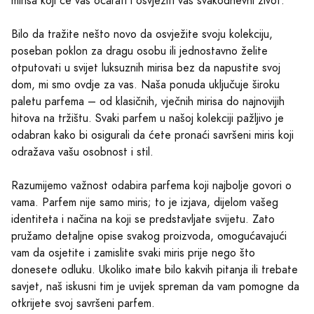
mirisa koji će vas očarati i osvježiti vaš svakodnevni život.
Bilo da tražite nešto novo da osvježite svoju kolekciju,
poseban poklon za dragu osobu ili jednostavno želite
otputovati u svijet luksuznih mirisa bez da napustite svoj
dom, mi smo ovdje za vas. Naša ponuda uključuje široku
paletu parfema – od klasičnih, vječnih mirisa do najnovijih
hitova na tržištu. Svaki parfem u našoj kolekciji pažljivo je
odabran kako bi osigurali da ćete pronaći savršeni miris koji
odražava vašu osobnost i stil.
Razumijemo važnost odabira parfema koji najbolje govori o
vama. Parfem nije samo miris; to je izjava, dijelom vašeg
identiteta i načina na koji se predstavljate svijetu. Zato
pružamo detaljne opise svakog proizvoda, omogućavajući
vam da osjetite i zamislite svaki miris prije nego što
donesete odluku. Ukoliko imate bilo kakvih pitanja ili trebate
savjet, naš iskusni tim je uvijek spreman da vam pomogne da
otkrijete svoj savršeni parfem.