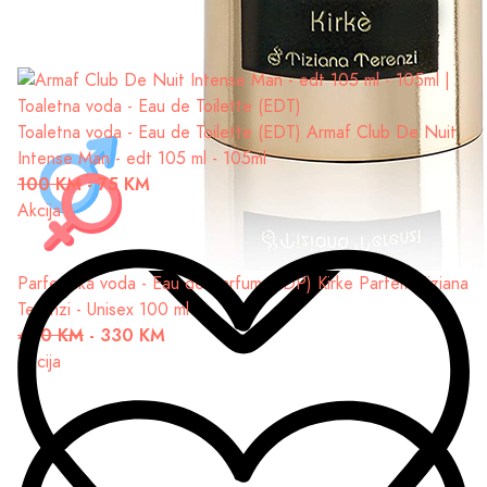
Toaletna voda - Eau de Toilette (EDT)
Armaf Club De Nuit
Intense Man - edt 105 ml - 105ml
100 KM
-
75 KM
Akcija
Parfemska voda - Eau de Parfum (EDP)
Kirke Parfem Tiziana
Terenzi - Unisex 100 ml
430 KM
-
330 KM
Akcija