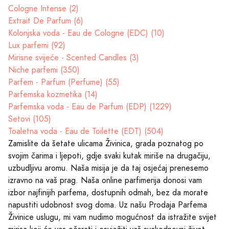
Cologne Intense (2)
Extrait De Parfum (6)
Kolonjska voda - Eau de Cologne (EDC) (10)
Lux parfemi (92)
Mirisne svijeće - Scented Candles (3)
Niche parfemi (350)
Parfem - Parfum (Perfume) (55)
Parfemska kozmetika (14)
Parfemska voda - Eau de Parfum (EDP) (1229)
Setovi (105)
Toaletna voda - Eau de Toilette (EDT) (504)
Zamislite da šetate ulicama Živinica, grada poznatog po
svojim čarima i ljepoti, gdje svaki kutak miriše na drugačiju,
uzbudljivu aromu. Naša misija je da taj osjećaj prenesemo
izravno na vaš prag. Naša online parfimerija donosi vam
izbor najfinijih parfema, dostupnih odmah, bez da morate
napustiti udobnost svog doma. Uz našu Prodaja Parfema
Živinice uslugu, mi vam nudimo mogućnost da istražite svijet