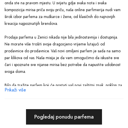
onda ste na pravom mjestu. U svijetu gdje svaka nota i svaka
kompozicija mirisa priča svoju priču, naša online parfimerija nudi vam
širok izbor parfema za muškarce i žene, od klasičnih do najnovijih
kreacija najpoznatijih brendova.
Prodaja parfema u Zenici nikada nije bila jednostavnija i dostupnija.
Ne morate više trošiti svoje dragocjeno vrijeme lutajući od
prodavnice do prodavnice. Vaš novi omiljeni parfem je sada na samo
par klikova od vas. Naša misija je da vam omogućimo da iskusite sve
čari i spoznate sve nijanse mirisa bez potrebe da napustite udobnost
svoga doma.
Bilo da tražite parfem koji će postati vaš novi zaštitni znak, poklon za
Prikaži više
dragu osobu ili jednostavno želite osvježiti svoju kolekciju mirisa, kod
nas ćete pronaći proizvode koji zadovoljavaju svačije ukuse i potrebe.
Pružamo vam ne samo vrhunske parfeme nego i detaljne opise
svakoga od njih, kako biste mogli donijeti najbolju odluku.
Pogledaj ponudu parfema
Zašto odabrati baš nas za svoju sljedeću kupovinu parfema? Jer