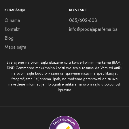
KOMPANIJA
KONTAKT
O nama
065/602-603
Kontakt
info@prodajaparfema.ba
Blog
Mapa sajta
Sve cijene na ovom sajtu iskazane su u konvertibilnim markama (BAM).
DND Commerce maksimalno koristi sve svoje resurse da Vam svi artikli
na ovom sajtu budu prikazani sa ispravnim nazivima specifikacija,
fotografijama i cijenama. Ipak, ne možemo garantovati da su sve
navedene informacije i fotografije artikala na ovom sajtu u potpunosti
ispravne