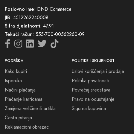
Poslovno ime
: DND Commerce
JIB
: 4512262240008
Šifra djelatnosti
: 47.91
Tekući račun
: 555-700-00562260-09
PODRŠKA
POLITIKE I SIGURNOST
Kako kupiti
Uslovi korišćenja i prodaje
Isporuka
Politika privatnosti
Načini plaćanja
Povraćaj sredstava
Plaćanje karticama
Pravo na odustajanje
Zamjena veličine ili artikla
Sigurna kupovina
Česta pitanja
Reklamacioni obrazac