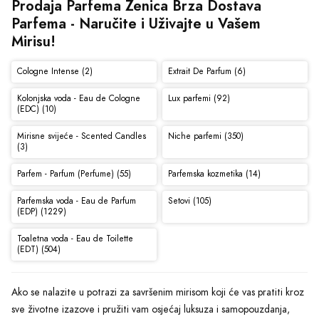
Prodaja Parfema Zenica Brza Dostava 
Parfema - Naručite i Uživajte u Vašem 
Mirisu!
Cologne Intense (2)
Extrait De Parfum (6)
Kolonjska voda - Eau de Cologne
Lux parfemi (92)
(EDC) (10)
Mirisne svijeće - Scented Candles
Niche parfemi (350)
(3)
Parfem - Parfum (Perfume) (55)
Parfemska kozmetika (14)
Parfemska voda - Eau de Parfum
Setovi (105)
(EDP) (1229)
Toaletna voda - Eau de Toilette
(EDT) (504)
Ako se nalazite u potrazi za savršenim mirisom koji će vas pratiti kroz
sve životne izazove i pružiti vam osjećaj luksuza i samopouzdanja,