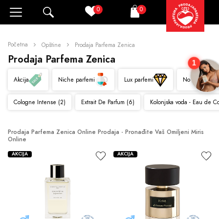
0
0
Pretraži
Korpa
Početna
Opštine
Prodaja Parfema Zenica
Prodaja Parfema Zenica
1
Akcija
Niche parfemi
Lux parfemi
Novo
Cologne Intense (2)
Extrait De Parfum (6)
Kolonjska voda - Eau de C
Prodaja Parfema Zenica Online Prodaja - Pronađite Vaš Omiljeni Miris 
Online
AKCIJA
AKCIJA