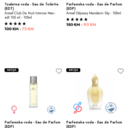
Toaletna voda - Eau de Toilette 
Parfemska voda - Eau de Parfum 
(EDT)
(EDP)
Armaf Club De Nuit Intense Man - 
Armaf Odyssey Mandarin Sky - 100ml
edt 105 ml - 105ml
150 KM
-
90 KM
100 KM
-
75 KM
AKCIJA
AKCIJA
Parfemska voda - Eau de Parfum 
Parfemska voda - Eau de Parfum 
(EDP)
(EDP)