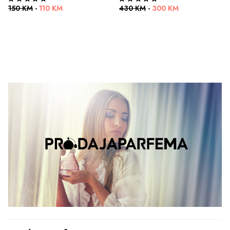
150 KM
-
110 KM
430 KM
-
300 KM