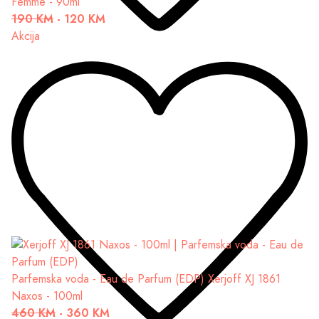
Femme - 90ml
190 KM
-
120 KM
Akcija
Parfemska voda - Eau de Parfum (EDP)
Xerjoff XJ 1861
Naxos - 100ml
460 KM
-
360 KM