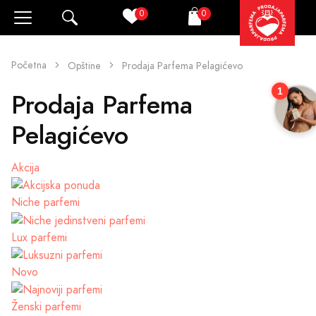
0
0
Pretraži
Korpa
Početna
Opštine
Prodaja Parfema Pelagićevo
1
Prodaja Parfema
Pelagićevo
Akcija
Niche parfemi
Lux parfemi
Novo
Ženski parfemi