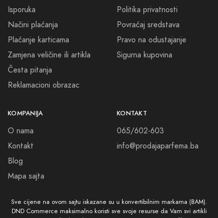
Isporuka
Politika privatnosti
Načini plaćanja
Povraćaj sredstava
Plaćanje karticama
Pravo na odustajanje
Zamjena veličine ili artikla
Sigurna kupovina
Česta pitanja
Reklamacioni obrazac
KOMPANIJA
KONTAKT
O nama
065/602-603
Kontakt
info@prodajaparfema.ba
Blog
Mapa sajta
Sve cijene na ovom sajtu iskazane su u konvertibilnim markama (BAM).
DND Commerce maksimalno koristi sve svoje resurse da Vam svi artikli