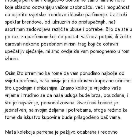
koje skladno odzvanjaju vašom osobnošću, već i mogućnost
da osjetite svjetske trendove i klasike parfimerije. Uz široki
spektar brendova, od luksuznih do pristupačnijih, naš
asortiman zadovoljava različite ukuse i potrebe. Bilo da ste u
potrazi za parfemom koji će postati vaš novi potpis, ili želite
darovati nekome posebnom mirisni trag koji će ostaviti
upečatljiv sjećanje, mi smo ovdje da vam pomognemo u tom
izboru.
Osim što stremimo ka tome da vam ponudimo najbolje od
svijeta parfema, naša misija je i da iskustvo kupovine učinimo
što ugodnijim i efikasnijim. Znamo koliko je vrijedno vaše
vrijeme i trudimo se da naša usluga bude brza, pouzdana, i
što je najvažnije, personalizovana. Svaki naš korisnik je
jedinstven, sa svojim željama i potrebama, stoga težimo ka
tome da iskustvo kupovine bude prilagođeno baš vama.
Naša kolekcija parfema je pažljivo odabrana i redovno