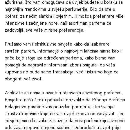
ažurirana, što vam omogućava da uvijek budete u koraku sa
najnovijim trendovima u svijetu parfumerije. Bilo da ste u
potrazi za nečim slatkim i cvjetnim, ili možda preferirate više
intenzivne i začinjene note, naš asortiman parfema će
zadovoljiti sve vaše mirisne preferencije.
Pružamo vam i ekskluzivne savjete kako da izaberete
savršen parfem, informacije o najnovijim lancima mirisa kao i
priče koje stoje iza određenih parfema, kako bismo vam
pomogli da napravite informisan izbor i osigurali da vaša
kupovina ne bude samo transakcija, već i iskustvo koje će
obogatiti vaš život.
Zaplovite sa nama u avanturi otkrivanja savršenog parfema.
Posjetite našu široku ponudu i dozvolite da Prodaja Parfema
Pelagićevo postane vaš pouzdan partner u istraživanju i
iskustvu kupovine koje će vas uvijek iznova oduševljavati. Jer,
mi vjerujemo da svako zaslužuje da nosi parfem koji savršeno
odražava njegovu ili njenu suštinu. Dobrodošli u svijet gdje