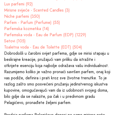
Lux parfemi (92)
Mirisne svijeće - Scented Candles (3)
Niche parfemi (350)
Parfem - Parfum (Perfume) (55)
Parfemska kozmetika (14)
Parfemska voda - Eau de Parfum (EDP) (1229)
Setovi (105)
Toaletna voda - Eau de Toilette (EDT) (504)
Dobrodošli u čarobni svijet parfema, gdje se mirisi stapaju u
beskrajne kreacije, pružajući vam priliku da istražite i
otkrijete esenciju koja najbolje odražava vašu individualnost.
Razumijemo koliko je važno pronaći savršen parfem, onaj koji
vas podiže, definira i prati kroz sve životne trenutke. To je
razlog zašto smo posvećeni pružanju jedinstvenog iskustva
kupovine, omogućavajući vam da iz udobnosti svojeg doma,
bilo gdje da se nalazite, pa čak i u predivnom gradu
Pelagićevo, pronađete željeni parfem.
Prodaja parfema Pelagićevo donosi ne samo mirisne note