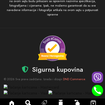
na ovom sajtu budu prikazani sa ispravnim nazivima specifikacija,
fotografijama i cijenama. Ipak, ne možemo garantovati da su sve
navedene informacije i fotografije artikala na ovom sajtu u potpunosti
ispravne
Sigurna kupovina
© 2026 Sva prava zadržana. Izrada i dizajn
DND Commerce
.