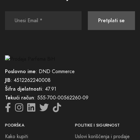
Pretplati se
Poslovno ime
: DND Commerce
JIB
: 4512262240008
Šifra djelatnosti
: 47.91
Tekući račun
: 555-700-00562260-09
PODRŠKA
POLITIKE I SIGURNOST
Kako kupiti
Uslovi korišćenja i prodaje