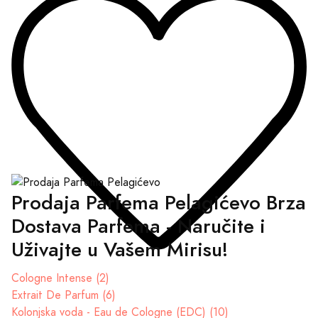
Prodaja Parfema Pelagićevo Brza
Dostava Parfema - Naručite i
Uživajte u Vašem Mirisu!
Cologne Intense (2)
Extrait De Parfum (6)
Kolonjska voda - Eau de Cologne (EDC) (10)