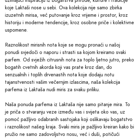
uzimajući inspiraciju iz bogatstva prirode, kulture i tradicije
koje Laktaši nose u sebi. Ova kolekcija nije samo zbirka
izuzetnih mirisa, već putovanje kroz vrijeme i prostor, kroz
historiju i moderne tendencije, kroz osobne priče i kolektivne
uspomene.
Raznolikost mirisnih nota koje se mogu pronaći u našoj
ponudi svjedoči o naporu i strasti sa kojom kreiramo svaki
parfem. Od svježih citrusnih nota za toplo ljetno jutro, preko
bogatih cvetnih akorda koji vas prate kroz dan, do
senzualnih i toplih drvenastih nota koje dodaju notu
tajanstvenosti vašim večernjim izlascima, naša kolekcija
parfema iz Laktaša nudi miris za svaku priliku.
Naša ponuda parfema iz Laktaša nije samo pitanje mira. To
je priča o stvaranju veze između vas i svijeta oko vas, uz
pomoć pažljivo odabranih sastojaka koji oslikavaju bogatstvo
i raznolikost našeg kraja. Svaki miris je pažljivo kreiran kako bi
pružio ne samo zadovoljstvo nosu, već i duši, potičući