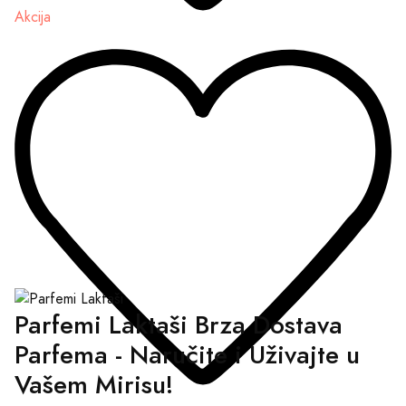
Akcija
Parfemi Laktaši Brza Dostava
Parfema - Naručite i Uživajte u
Vašem Mirisu!