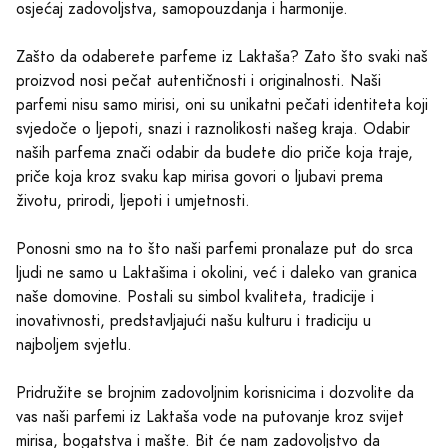
osjećaj zadovoljstva, samopouzdanja i harmonije.
Zašto da odaberete parfeme iz Laktaša? Zato što svaki naš
proizvod nosi pečat autentičnosti i originalnosti. Naši
parfemi nisu samo mirisi, oni su unikatni pečati identiteta koji
svjedoče o ljepoti, snazi i raznolikosti našeg kraja. Odabir
naših parfema znači odabir da budete dio priče koja traje,
priče koja kroz svaku kap mirisa govori o ljubavi prema
životu, prirodi, ljepoti i umjetnosti.
Ponosni smo na to što naši parfemi pronalaze put do srca
ljudi ne samo u Laktašima i okolini, već i daleko van granica
naše domovine. Postali su simbol kvaliteta, tradicije i
inovativnosti, predstavljajući našu kulturu i tradiciju u
najboljem svjetlu.
Pridružite se brojnim zadovoljnim korisnicima i dozvolite da
vas naši parfemi iz Laktaša vode na putovanje kroz svijet
mirisa, bogatstva i mašte. Bit će nam zadovoljstvo da