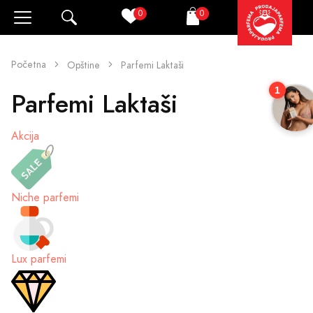
0
0
Pretraži
Korpa
Početna
Opštine
Parfemi Laktaši
1
Parfemi Laktaši
Akcija
Niche parfemi
Lux parfemi