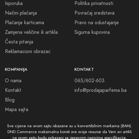
Isporuka
Politika privatnosti
Načini plaćanja
Povraćaj sredstava
Plaćanje karticama
Pravo na odustajanje
Zamjena veličine ili artikla
Sigurna kupovina
Česta pitanja
Reklamacioni obrazac
KOMPANIJA
KONTAKT
O nama
065/602-603
Kontakt
info@prodajaparfema.ba
Blog
Mapa sajta
Sve cijene na ovom sajtu iskazane su u konvertibilnim markama (BAM).
DND Commerce maksimalno koristi sve svoje resurse da Vam svi artikli
na ovom sajtu budu prikazani sa ispravnim nazivima specifikacija,