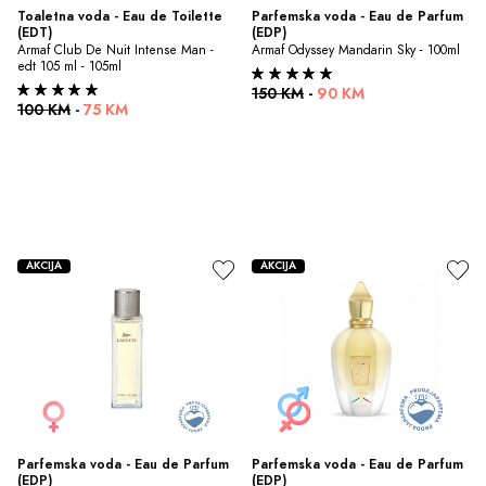
Toaletna voda - Eau de Toilette 
Parfemska voda - Eau de Parfum 
(EDT)
(EDP)
Armaf Club De Nuit Intense Man - 
Armaf Odyssey Mandarin Sky - 100ml
edt 105 ml - 105ml
150 KM
-
90 KM
100 KM
-
75 KM
AKCIJA
AKCIJA
Parfemska voda - Eau de Parfum 
Parfemska voda - Eau de Parfum 
(EDP)
(EDP)