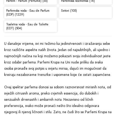
Parfem - Parfum (Perfume) (55)
Parfemska kozmetika (14)
Parfemska voda - Eau de Parfum
Setovi (105)
(EDP) (1229)
Toaletna voda - Eau de Toilette
(EDT) (504)
U današnje vrijeme, svi mi težimo ka jedinstvenosti i izražavanju sebe
kroz različite aspekte naših života. Jedan od najsubtilnijih, ali ujedno i
najmoćnijih načina na koji možemo pokazati svoju individualnost jeste
kroz odabir parfema. Parfemi Krupa na Uni nude priliku da svaka
osoba pronađe svoj potpis u svijetu mirisa, dajući im mogućnost da
kreiraju nezaboravne trenutke i uspomene koje će ostati zapamćene.
Ovaj spektar parfema donosi sa sobom raznovrsnost mirisnih nota, od
svježih citrusnih aroma, preko cvjetnih essencija, do dubokih i
senzualnih drvenastih i ambarnih nota. Nezavisno od ličnih
preferencija, svako može pronaći nešto što idealno odgovara
njegovoj ili njenoj ličnosti i stilu. Zato, ne čudi što se Parfemi Krupa na