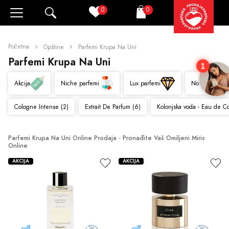
0
0
Pretraži
Korpa
Početna
Opštine
Parfemi Krupa Na Uni
Parfemi Krupa Na Uni
1
Akcija
Niche parfemi
Lux parfemi
Novo
Cologne Intense (2)
Extrait De Parfum (6)
Kolonjska voda - Eau de C
Parfemi Krupa Na Uni Online Prodaja - Pronađite Vaš Omiljeni Miris 
Online
AKCIJA
AKCIJA