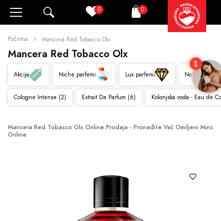
0
0
Pretraži
Korpa
Početna
Mancera Red Tobacco Olx
Mancera Red Tobacco Olx
1
Akcija
Niche parfemi
Lux parfemi
Novo
Cologne Intense (2)
Extrait De Parfum (6)
Kolonjska voda - Eau de C
Mancera Red Tobacco Olx Online Prodaja - Pronađite Vaš Omiljeni Miris 
Online