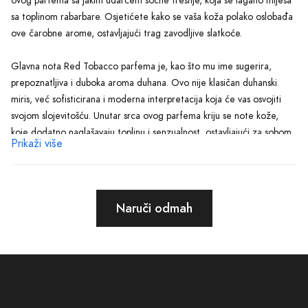
ovog parfema sa jakim udarcem sočne trešnje, koja se lagano miješa
sa toplinom rabarbare. Osjetićete kako se vaša koža polako oslobađa
ove čarobne arome, ostavljajući trag zavodljive slatkoće.
Glavna nota Red Tobacco parfema je, kao što mu ime sugerira,
prepoznatljiva i duboka aroma duhana. Ovo nije klasičan duhanski
miris, već sofisticirana i moderna interpretacija koja će vas osvojiti
svojom slojevitošću. Unutar srca ovog parfema kriju se note kože,
koje dodatno naglašavaju toplinu i senzualnost, ostavljajući za sobom
Prikaži više
dojam intenzivnosti i predanosti.
Dok se ovaj prefinjeni miris razvija na vašoj koži, primjetićete
gracioznost i točnost njegove kompozicije. Uz mirisnu baznu notu
Naruči odmah
ambergrisa i mošusa, parfem dobija dubinu i postaje još privlačniji.
Ova finalna nota predstavlja završetak ove čarobne priče i osigurava
da vaša koža odiše posebnom toplinom koja će sve privući u vašu
blizinu.
Bez obzira na priliku, Red Tobacco parfem će uvijek biti savršen izbor.