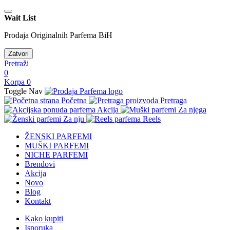
Wait List
Prodaja Originalnih Parfema BiH
Zatvori
Pretraži
0
Korpa
0
Toggle Nav
Početna
Pretraga
Akcija
Za njega
Za nju
Reels
ŽENSKI PARFEMI
MUŠKI PARFEMI
NICHE PARFEMI
Brendovi
Akcija
Novo
Blog
Kontakt
Kako kupiti
Isporuka