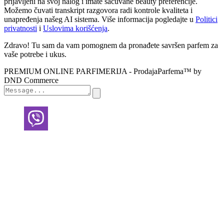
prijavljeni na svoj nalog i imate sačuvane beauty preferencije.
Možemo čuvati transkript razgovora radi kontrole kvaliteta i
unapređenja našeg AI sistema. Više informacija pogledajte u
Politici
privatnosti
i
Uslovima korišćenja
.
Zdravo! Tu sam da vam pomognem da pronađete savršen parfem za
vaše potrebe i ukus.
PREMIUM ONLINE PARFIMERIJA - ProdajaParfema™ by
DND Commerce