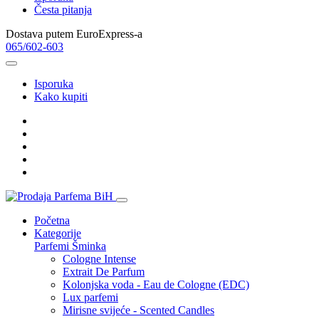
Česta pitanja
Dostava putem EuroExpress-a
065/602-603
Isporuka
Kako kupiti
Početna
Kategorije
Parfemi
Šminka
Cologne Intense
Extrait De Parfum
Kolonjska voda - Eau de Cologne (EDC)
Lux parfemi
Mirisne svijeće - Scented Candles