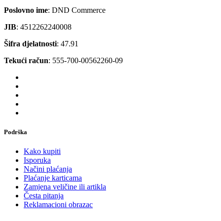
Poslovno ime
: DND Commerce
JIB
: 4512262240008
Šifra djelatnosti
: 47.91
Tekući račun
: 555-700-00562260-09
Podrška
Kako kupiti
Isporuka
Načini plaćanja
Plaćanje karticama
Zamjena veličine ili artikla
Česta pitanja
Reklamacioni obrazac