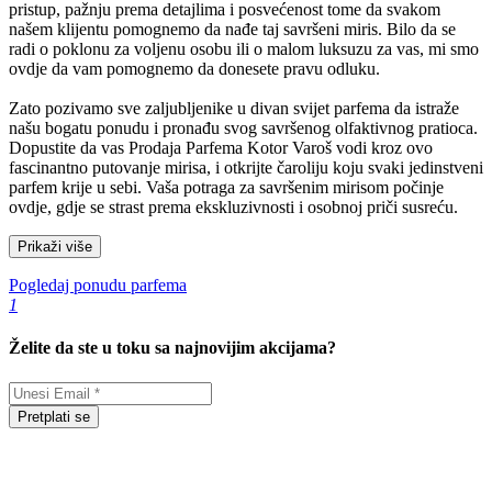
pristup, pažnju prema detajlima i posvećenost tome da svakom
našem klijentu pomognemo da nađe taj savršeni miris. Bilo da se
radi o poklonu za voljenu osobu ili o malom luksuzu za vas, mi smo
ovdje da vam pomognemo da donesete pravu odluku.
Zato pozivamo sve zaljubljenike u divan svijet parfema da istraže
našu bogatu ponudu i pronađu svog savršenog olfaktivnog pratioca.
Dopustite da vas Prodaja Parfema Kotor Varoš vodi kroz ovo
fascinantno putovanje mirisa, i otkrijte čaroliju koju svaki jedinstveni
parfem krije u sebi. Vaša potraga za savršenim mirisom počinje
ovdje, gdje se strast prema ekskluzivnosti i osobnoj priči susreću.
Prikaži više
Pogledaj ponudu parfema
1
Želite da ste u toku sa najnovijim akcijama?
Pretplati se