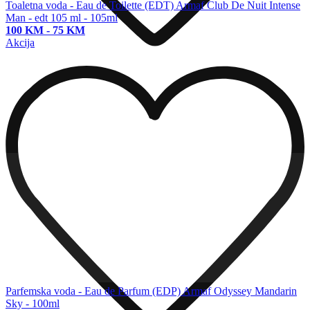
Toaletna voda - Eau de Toilette (EDT)
Armaf Club De Nuit Intense
Man - edt 105 ml - 105ml
100 KM
-
75 KM
Akcija
Parfemska voda - Eau de Parfum (EDP)
Armaf Odyssey Mandarin
Sky - 100ml