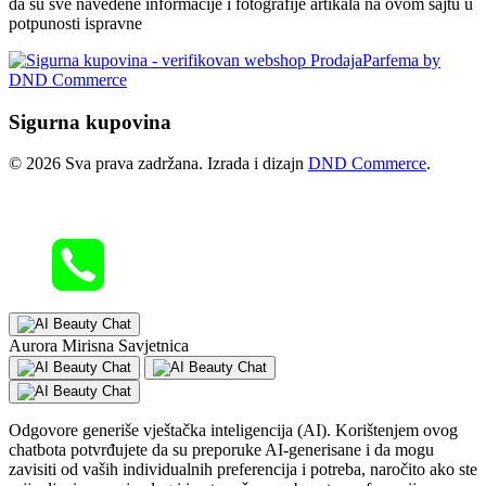
da su sve navedene informacije i fotografije artikala na ovom sajtu u
potpunosti ispravne
Sigurna kupovina
© 2026 Sva prava zadržana. Izrada i dizajn
DND Commerce
.
Aurora Mirisna Savjetnica
Odgovore generiše vještačka inteligencija (AI). Korištenjem ovog
chatbota potvrđujete da su preporuke AI-generisane i da mogu
zavisiti od vaših individualnih preferencija i potreba, naročito ako ste