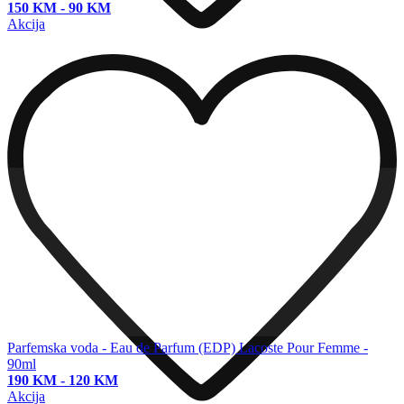
150 KM
-
90 KM
Akcija
Parfemska voda - Eau de Parfum (EDP)
Lacoste Pour Femme -
90ml
190 KM
-
120 KM
Akcija