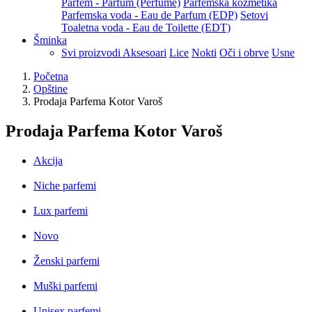
Parfem - Parfum (Perfume)
Parfemska kozmetika
Parfemska voda - Eau de Parfum (EDP)
Setovi
Toaletna voda - Eau de Toilette (EDT)
Šminka
Svi proizvodi
Aksesoari
Lice
Nokti
Oči i obrve
Usne
Početna
Opštine
Prodaja Parfema Kotor Varoš
Prodaja Parfema Kotor Varoš
Akcija
Niche parfemi
Lux parfemi
Novo
Ženski parfemi
Muški parfemi
Unisex parfemi