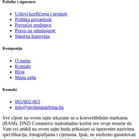
Politike i sigurnost
Uslovi korišćenja i prodaje
Politika privatnosti
Povraćaj sredstava
Pravo na odustajanje
Sigurna kupovina
Kompanija
O nama
Kontakt
Blog
Mapa sajta
Kontakt
065/602-603
info@prodajaparfema.ba
Sve cijene na ovom sajtu iskazane su u konvertibilnim markama
(BAM). DND Commerce maksimalno koristi sve svoje resurse da
Vam svi artikli na ovom sajtu budu prikazani sa ispravnim nazivima
specifikacija, fotografijama i cijenama. Ipak, ne možemo garantovati