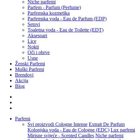
Niche parfemi
Parfem - Parfum (Perfume)
Parfemska kozmetika
Parfemska voda - Eau de Parfum (EDP)
Setovi
Toaletna voda - Eau de Toilette (EDT)
Aksesoari
Lice
Nokti
Oči i obrve
Usne
Ženski Parfemi
Muški Parfemi
Brendovi
Akcija
Blog
Parfemi
Svi proizvodi
Cologne Intense
Extrait De Parfum
Kolonjska voda - Eau de Cologne (EDC)
Lux parfemi
Mirisne svijeće - Scented Candles
Niche parfemi