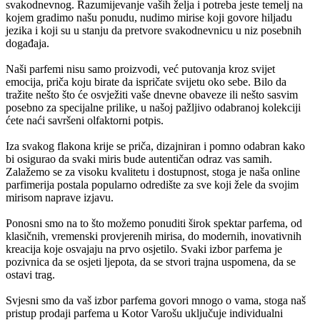
svakodnevnog. Razumijevanje vaših želja i potreba jeste temelj na
kojem gradimo našu ponudu, nudimo mirise koji govore hiljadu
jezika i koji su u stanju da pretvore svakodnevnicu u niz posebnih
događaja.
Naši parfemi nisu samo proizvodi, već putovanja kroz svijet
emocija, priča koju birate da ispričate svijetu oko sebe. Bilo da
tražite nešto što će osvježiti vaše dnevne obaveze ili nešto sasvim
posebno za specijalne prilike, u našoj pažljivo odabranoj kolekciji
ćete naći savršeni olfaktorni potpis.
Iza svakog flakona krije se priča, dizajniran i pomno odabran kako
bi osigurao da svaki miris bude autentičan odraz vas samih.
Zalažemo se za visoku kvalitetu i dostupnost, stoga je naša online
parfimerija postala popularno odredište za sve koji žele da svojim
mirisom naprave izjavu.
Ponosni smo na to što možemo ponuditi širok spektar parfema, od
klasičnih, vremenski provjerenih mirisa, do modernih, inovativnih
kreacija koje osvajaju na prvo osjetilo. Svaki izbor parfema je
pozivnica da se osjeti ljepota, da se stvori trajna uspomena, da se
ostavi trag.
Svjesni smo da vaš izbor parfema govori mnogo o vama, stoga naš
pristup prodaji parfema u Kotor Varošu uključuje individualni