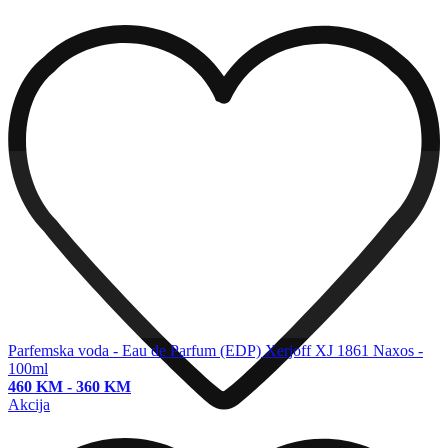
Parfemska voda - Eau de Parfum (EDP)
Xerjoff XJ 1861 Naxos -
100ml
460 KM
-
360 KM
Akcija