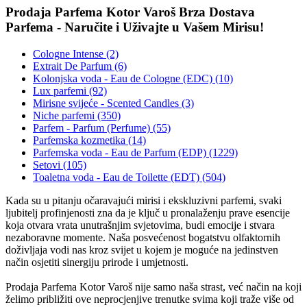
Prodaja Parfema Kotor Varoš Brza Dostava
Parfema - Naručite i Uživajte u Vašem Mirisu!
Cologne Intense (2)
Extrait De Parfum (6)
Kolonjska voda - Eau de Cologne (EDC) (10)
Lux parfemi (92)
Mirisne svijeće - Scented Candles (3)
Niche parfemi (350)
Parfem - Parfum (Perfume) (55)
Parfemska kozmetika (14)
Parfemska voda - Eau de Parfum (EDP) (1229)
Setovi (105)
Toaletna voda - Eau de Toilette (EDT) (504)
Kada su u pitanju očaravajući mirisi i ekskluzivni parfemi, svaki
ljubitelj profinjenosti zna da je ključ u pronalaženju prave esencije
koja otvara vrata unutrašnjim svjetovima, budi emocije i stvara
nezaboravne momente. Naša posvećenost bogatstvu olfaktornih
doživljaja vodi nas kroz svijet u kojem je moguće na jedinstven
način osjetiti sinergiju prirode i umjetnosti.
Prodaja Parfema Kotor Varoš nije samo naša strast, već način na koji
želimo približiti ove neprocjenjive trenutke svima koji traže više od