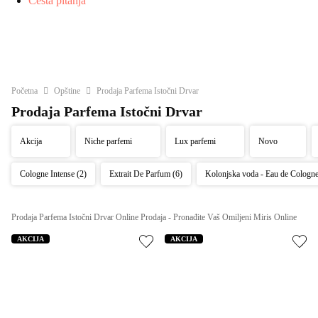
Česta pitanja
Početna
Opštine
Prodaja Parfema Istočni Drvar
Prodaja Parfema Istočni Drvar
Akcija
Niche parfemi
Lux parfemi
Novo
Cologne Intense (2)
Extrait De Parfum (6)
Kolonjska voda - Eau de Cologn
Prodaja Parfema Istočni Drvar Online Prodaja - Pronađite Vaš Omiljeni Miris Online
AKCIJA
AKCIJA