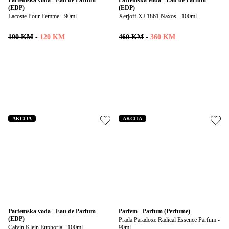
Parfemska voda - Eau de Parfum 
Parfemska voda - Eau de Parfum 
(EDP)
(EDP)
Lacoste Pour Femme - 90ml
Xerjoff XJ 1861 Naxos - 100ml
190 KM
-
120 KM
460 KM
-
360 KM
AKCIJA
AKCIJA
Parfemska voda - Eau de Parfum 
Parfem - Parfum (Perfume)
(EDP)
Prada Paradoxe Radical Essence Parfum - 
Calvin Klein Euphoria - 100ml
90ml