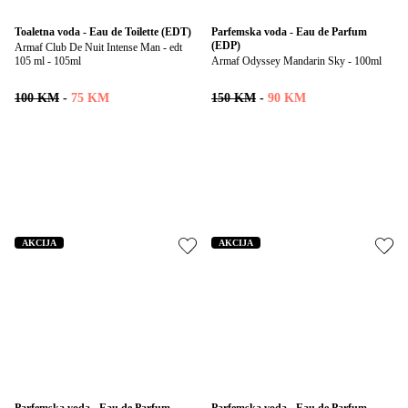
Toaletna voda - Eau de Toilette (EDT)
Parfemska voda - Eau de Parfum 
(EDP)
Armaf Club De Nuit Intense Man - edt 
105 ml - 105ml
Armaf Odyssey Mandarin Sky - 100ml
100 KM
-
75 KM
150 KM
-
90 KM
AKCIJA
AKCIJA