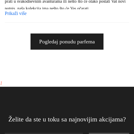
prati u svakodnevnim avanturama ili nešto što će olako postati Vaš novi
potpis, naša kolekcija ima nešto što će Vas očarati.
Prikaži više
Znamo da je odabir parfema vrlo intiman i ličan proces. Zato smo ovdje
da Vam pomognemo da pronađete onaj savršeni miris koji najbolje
odražava Vašu ličnost, stil i osjećaje. U našoj kolekciji nalaze se parfemi
Pogledaj ponudu parfema
od vodećih svjetskih brendova, kao i ekskluzivne, rijetke kreacije koje ne
možete pronaći nigdje drugdje. Svaki miris je pažljivo odabran kako bi
Vam pružio nezaboravno iskustvo koje traje.
Naša posvećenost ne staje samo na izboru visokokvalitetnih parfema.
Razumijemo važnost pružanja izvrsne usluge i podrške kupcima. Bilo da
1
imate pitanja o našim proizvodima, trebate savjet pri odabiru ili želite
saznati više o parfemskoj kulturi, naš tim stručnjaka uvijek je spreman da
Vam pomogne. S ponosom nudimo sigurnu i laku kupovinu, brzu i
pouzdanu dostavu do Vaših vrata, te garanciju zadovoljstva na svaki
kupljeni proizvod.
Želite da ste u toku sa najnovijim akcijama?
Posjetite nas i dozvolite da Vas provedemo kroz ovaj očaravajući svijet