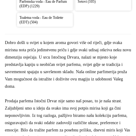
Parfemska voda - Eau de Parfum
Setovi (105)
(EDP) (1229)
Toaletna voda - Eau de Toilette
(EDT) (504)
Dobro došli u svijet u kojem aroma govori više od riječi, gdje svaka
mirisna nota priča jedinstvenu priču i gdje svaki udisaj otkriva neku novu
dimenziju osjećaja. U srcu Istočnog Drvara, nalazi se mjesto koje
predstavlja kapiju u neobičan svijet parfema, svijet gdje se tradicija i
savremenost spajaju u savršenom skladu. Naša online parfimerija pruža
Vam mogućnost da istražite i doživite ovu magiju iz udobnosti Vašeg
doma.
Prodaja parfema Istočni Drvar nije samo naš posao, to je naša strast.
Zaljubljeni smo u ideju da svako ima svoj potpis mirisa koji ga čini
neponovljivim. Iz tog razloga, pažljivo biramo našu kolekciju parfema,
osiguravajući da svaki odabir zadovolji različite ukuse, preference i
emocije. Bilo da tražite parfem za posebnu priliku, dnevni miris koji Vas