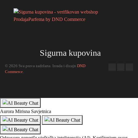
Sigurna kupovina
© 2026 Sva prava zadržana. Izrada i dizajn
DND
Commerce
.
Aurora Mirisna Savjetnica
Odgovore generiše vještačka inteligencija (AI). Korištenjem ovog