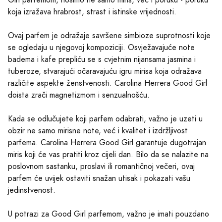
koja izražava hrabrost, strast i istinske vrijednosti.
Ovaj parfem je odražaje savršene simbioze suprotnosti koje
se ogledaju u njegovoj kompoziciji. Osvježavajuće note
badema i kafe prepliću se s cvjetnim nijansama jasmina i
tuberoze, stvarajući očaravajuću igru mirisa koja odražava
različite aspekte ženstvenosti. Carolina Herrera Good Girl
doista zrači magnetizmom i senzualnošću.
Kada se odlučujete koji parfem odabrati, važno je uzeti u
obzir ne samo mirisne note, već i kvalitet i izdržljivost
parfema. Carolina Herrera Good Girl garantuje dugotrajan
miris koji će vas pratiti kroz cijeli dan. Bilo da se nalazite na
poslovnom sastanku, proslavi ili romantičnoj večeri, ovaj
parfem će uvijek ostaviti snažan utisak i pokazati vašu
jedinstvenost.
U potrazi za Good Girl parfemom, važno je imati pouzdano