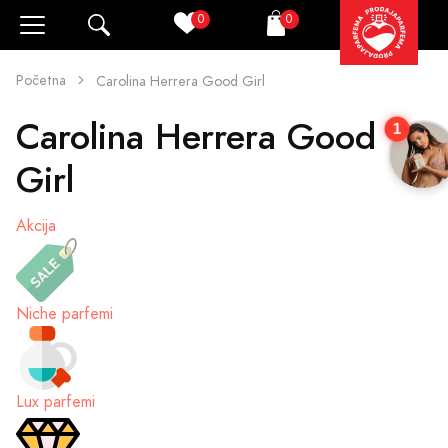
0
0
Pretraži
Korpa
Početna
Carolina Herrera Good Girl
Carolina Herrera Good
1
Girl
Akcija
Niche parfemi
Lux parfemi