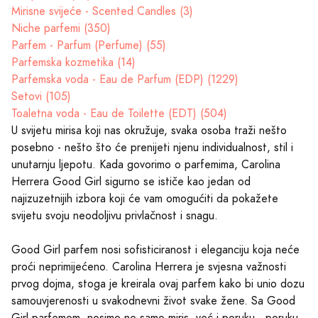
Mirisne svijeće - Scented Candles (3)
Niche parfemi (350)
Parfem - Parfum (Perfume) (55)
Parfemska kozmetika (14)
Parfemska voda - Eau de Parfum (EDP) (1229)
Setovi (105)
Toaletna voda - Eau de Toilette (EDT) (504)
U svijetu mirisa koji nas okružuje, svaka osoba traži nešto
posebno - nešto što će prenijeti njenu individualnost, stil i
unutarnju ljepotu. Kada govorimo o parfemima, Carolina
Herrera Good Girl sigurno se ističe kao jedan od
najizuzetnijih izbora koji će vam omogućiti da pokažete
svijetu svoju neodoljivu privlačnost i snagu.
Good Girl parfem nosi sofisticiranost i eleganciju koja neće
proći neprimijećeno. Carolina Herrera je svjesna važnosti
prvog dojma, stoga je kreirala ovaj parfem kako bi unio dozu
samouvjerenosti u svakodnevni život svake žene. Sa Good
Girl parfemom, nosimo ne samo miris, već i poruku - poruku