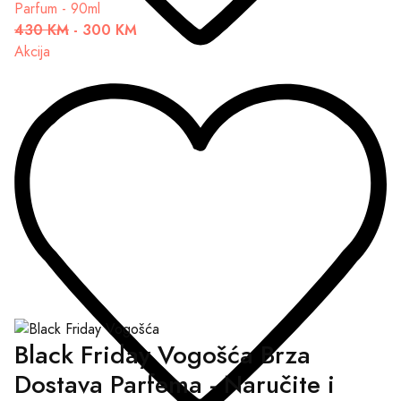
Parfum - 90ml
430 KM
-
300 KM
Akcija
Black Friday Vogošća Brza
Dostava Parfema - Naručite i