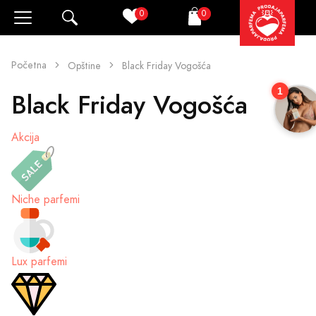
0
0
Pretraži
Korpa
Početna
Opštine
Black Friday Vogošća
1
Black Friday Vogošća
Akcija
Niche parfemi
Lux parfemi