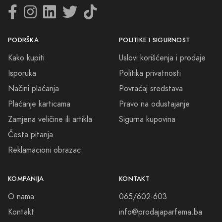
PODRŠKA
POLITIKE I SIGURNOST
Kako kupiti
Uslovi korišćenja i prodaje
Isporuka
Politika privatnosti
Načini plaćanja
Povraćaj sredstava
Plaćanje karticama
Pravo na odustajanje
Zamjena veličine ili artikla
Sigurna kupovina
Česta pitanja
Reklamacioni obrazac
KOMPANIJA
KONTAKT
O nama
065/602-603
Kontakt
info@prodajaparfema.ba