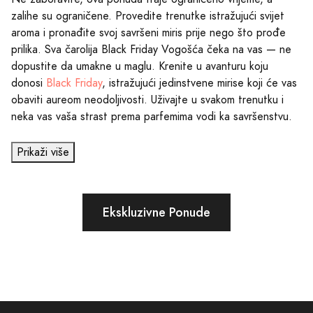
zalihe su ograničene. Provedite trenutke istražujući svijet
aroma i pronađite svoj savršeni miris prije nego što prođe
prilika. Sva čarolija Black Friday Vogošća čeka na vas — ne
dopustite da umakne u maglu. Krenite u avanturu koju
donosi
Black Friday
, istražujući jedinstvene mirise koji će vas
obaviti aureom neodoljivosti. Uživajte u svakom trenutku i
neka vas vaša strast prema parfemima vodi ka savršenstvu.
Prikaži više
Ekskluzivne Ponude