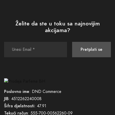
Želite da ste u toku sa najnovijim
akcijama?
Pretplati se
Poslovno ime
: DND Commerce
JIB
: 4512262240008
Šifra djelatnosti
: 47.91
Tekući račun
: 555-700-00562260-09