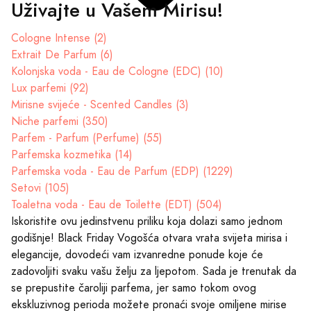
Uživajte u Vašem Mirisu!
Cologne Intense (2)
Extrait De Parfum (6)
Kolonjska voda - Eau de Cologne (EDC) (10)
Lux parfemi (92)
Mirisne svijeće - Scented Candles (3)
Niche parfemi (350)
Parfem - Parfum (Perfume) (55)
Parfemska kozmetika (14)
Parfemska voda - Eau de Parfum (EDP) (1229)
Setovi (105)
Toaletna voda - Eau de Toilette (EDT) (504)
Iskoristite ovu jedinstvenu priliku koja dolazi samo jednom
godišnje! Black Friday Vogošća otvara vrata svijeta mirisa i
elegancije, dovodeći vam izvanredne ponude koje će
zadovoljiti svaku vašu želju za ljepotom. Sada je trenutak da
se prepustite čaroliji parfema, jer samo tokom ovog
ekskluzivnog perioda možete pronaći svoje omiljene mirise