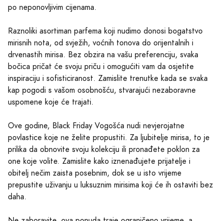
po neponovljivim cijenama.
Raznoliki asortiman parfema koji nudimo donosi bogatstvo
mirisnih nota, od svježih, voćnih tonova do orijentalnih i
drvenastih mirisa. Bez obzira na vašu preferenciju, svaka
bočica pričat će svoju priču i omogućiti vam da osjetite
inspiraciju i sofisticiranost. Zamislite trenutke kada se svaka
kap pogodi s vašom osobnošću, stvarajući nezaboravne
uspomene koje će trajati.
Ove godine, Black Friday Vogošća nudi nevjerojatne
povlastice koje ne želite propustiti. Za ljubitelje mirisa, to je
prilika da obnovite svoju kolekciju ili pronađete poklon za
one koje volite. Zamislite kako iznenađujete prijatelje i
obitelj nečim zaista posebnim, dok se u isto vrijeme
prepustite uživanju u luksuznim mirisima koji će ih ostaviti bez
daha.
Ne zaboravite, ova ponuda traje ograničeno vrijeme, a