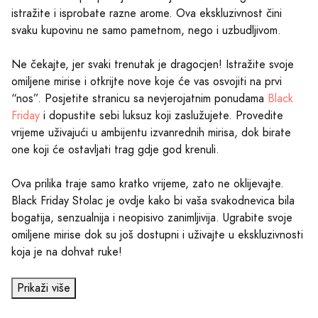
istražite i isprobate razne arome. Ova ekskluzivnost čini
svaku kupovinu ne samo pametnom, nego i uzbudljivom.
Ne čekajte, jer svaki trenutak je dragocjen! Istražite svoje
omiljene mirise i otkrijte nove koje će vas osvojiti na prvi
“nos”. Posjetite stranicu sa nevjerojatnim ponudama
Black
Friday
i dopustite sebi luksuz koji zaslužujete. Provedite
vrijeme uživajući u ambijentu izvanrednih mirisa, dok birate
one koji će ostavljati trag gdje god krenuli.
Ova prilika traje samo kratko vrijeme, zato ne oklijevajte.
Black Friday Stolac je ovdje kako bi vaša svakodnevica bila
bogatija, senzualnija i neopisivo zanimljivija. Ugrabite svoje
omiljene mirise dok su još dostupni i uživajte u ekskluzivnosti
koja je na dohvat ruke!
Prikaži više