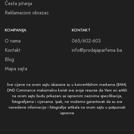
Česta pitanja
Reklamacioni obrazac
KOMPANIJA
KONTAKT
O nama
065/602-603
Kontakt
info@prodajaparfema.ba
Blog
Mapa sajta
Sve cijene na ovom sajtu iskazane su u konvertibilnim markama (BAM).
DND Commerce maksimalno koristi sve svoje resurse da Vam svi artikli
na ovom sajtu budu prikazani sa ispravnim nazivima specifikacija,
fotografijama i cijenama. Ipak, ne možemo garantovati da su sve
navedene informacije i fotografije artikala na ovom sajtu u potpunosti
ispravne