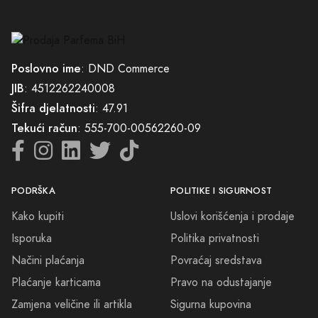
Poslovno ime
: DND Commerce
JIB
: 4512262240008
Šifra djelatnosti
: 47.91
Tekući račun
: 555-700-00562260-09
PODRŠKA
POLITIKE I SIGURNOST
Kako kupiti
Uslovi korišćenja i prodaje
Isporuka
Politika privatnosti
Načini plaćanja
Povraćaj sredstava
Plaćanje karticama
Pravo na odustajanje
Zamjena veličine ili artikla
Sigurna kupovina