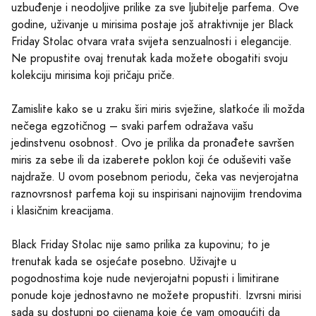
uzbuđenje i neodoljive prilike za sve ljubitelje parfema. Ove
godine, uživanje u mirisima postaje još atraktivnije jer Black
Friday Stolac otvara vrata svijeta senzualnosti i elegancije.
Ne propustite ovaj trenutak kada možete obogatiti svoju
kolekciju mirisima koji pričaju priče.
Zamislite kako se u zraku širi miris svježine, slatkoće ili možda
nečega egzotičnog – svaki parfem odražava vašu
jedinstvenu osobnost. Ovo je prilika da pronađete savršen
miris za sebe ili da izaberete poklon koji će oduševiti vaše
najdraže. U ovom posebnom periodu, čeka vas nevjerojatna
raznovrsnost parfema koji su inspirisani najnovijim trendovima
i klasičnim kreacijama.
Black Friday Stolac nije samo prilika za kupovinu; to je
trenutak kada se osjećate posebno. Uživajte u
pogodnostima koje nude nevjerojatni popusti i limitirane
ponude koje jednostavno ne možete propustiti. Izvrsni mirisi
sada su dostupni po cijenama koje će vam omogućiti da