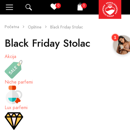
0
0
Pretraži
Korpa
Početna
Opštine
Black Friday Stolac
1
Black Friday Stolac
Akcija
Niche parfemi
Lux parfemi