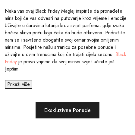
Neka vas ovaj Black Friday Maglaj inspiriše da pronađete
miris koji će vas odvesti na putovanje kroz vrijeme i emocije.
Uživajte u čarovima lutanja kroz svijet parfema, gdje svaka
bočica skriva priču koja čeka da bude otkrivena. Pridružite
nam se i savršeno obogatite svoj ormar svojim omiljenim
mirisima. Posjetite našu stranicu za posebne ponude i
uživajte u ovim trenucima koji će trajati cijelu sezonu.
Black
Friday
je pravo vrijeme da svoj mirisni svijet učinite još
ljepšim.
Prikaži više
Ekskluzivne Ponude