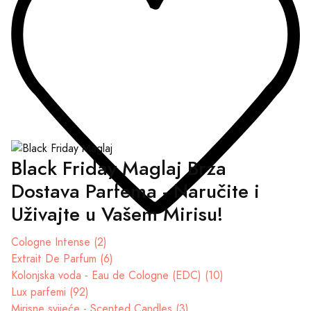
Black Friday Maglaj Brza
Dostava Parfema - Naručite i
Uživajte u Vašem Mirisu!
Cologne Intense (2)
Extrait De Parfum (6)
Kolonjska voda - Eau de Cologne (EDC) (10)
Lux parfemi (92)
Mirisne svijeće - Scented Candles (3)