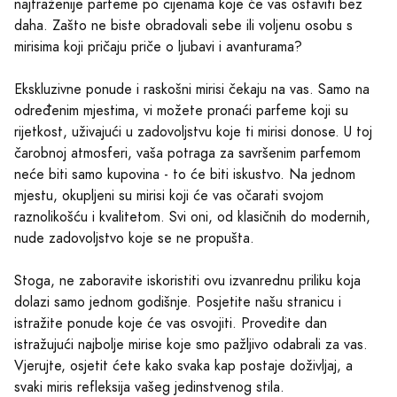
najtraženije parfeme po cijenama koje će vas ostaviti bez
daha. Zašto ne biste obradovali sebe ili voljenu osobu s
mirisima koji pričaju priče o ljubavi i avanturama?
Ekskluzivne ponude i raskošni mirisi čekaju na vas. Samo na
određenim mjestima, vi možete pronaći parfeme koji su
rijetkost, uživajući u zadovoljstvu koje ti mirisi donose. U toj
čarobnoj atmosferi, vaša potraga za savršenim parfemom
neće biti samo kupovina - to će biti iskustvo. Na jednom
mjestu, okupljeni su mirisi koji će vas očarati svojom
raznolikošću i kvalitetom. Svi oni, od klasičnih do modernih,
nude zadovoljstvo koje se ne propušta.
Stoga, ne zaboravite iskoristiti ovu izvanrednu priliku koja
dolazi samo jednom godišnje. Posjetite našu stranicu i
istražite ponude koje će vas osvojiti. Provedite dan
istražujući najbolje mirise koje smo pažljivo odabrali za vas.
Vjerujte, osjetit ćete kako svaka kap postaje doživljaj, a
svaki miris refleksija vašeg jedinstvenog stila.