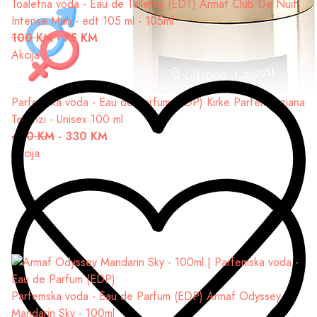
Toaletna voda - Eau de Toilette (EDT)
Armaf Club De Nuit
Intense Man - edt 105 ml - 105ml
100 KM
-
75 KM
Akcija
Parfemska voda - Eau de Parfum (EDP)
Kirke Parfem Tiziana
Terenzi - Unisex 100 ml
430 KM
-
330 KM
Akcija
Parfemska voda - Eau de Parfum (EDP)
Armaf Odyssey
Mandarin Sky - 100ml