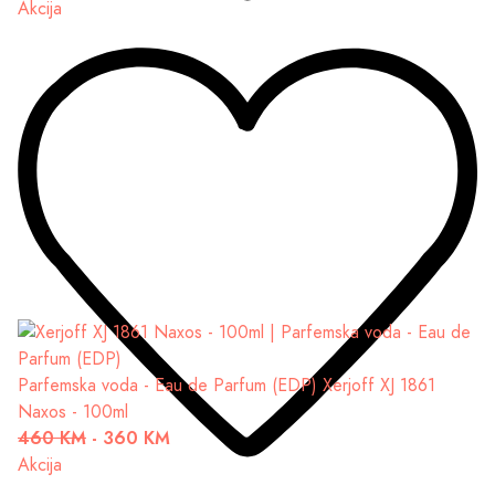
Akcija
Parfemska voda - Eau de Parfum (EDP)
Xerjoff XJ 1861
Naxos - 100ml
460 KM
-
360 KM
Akcija