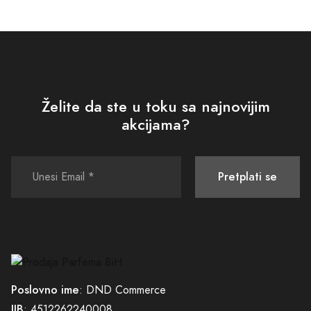
Želite da ste u toku sa najnovijim
akcijama?
Pretplati se
Poslovno ime
: DND Commerce
JIB
: 4512262240008