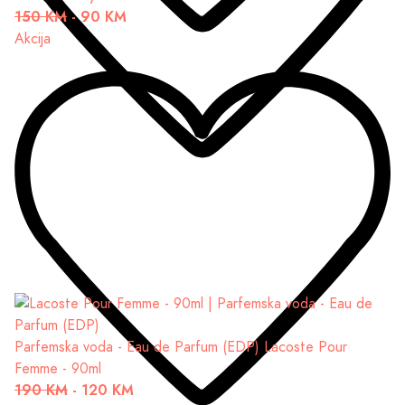
150 KM
-
90 KM
Akcija
Parfemska voda - Eau de Parfum (EDP)
Lacoste Pour
Femme - 90ml
190 KM
-
120 KM