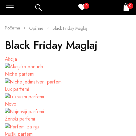
0
0
Pretraži
Korpa
Početna
Opštine
Black Friday Maglaj
Black Friday Maglaj
Akcija
Niche parfemi
Lux parfemi
Novo
Ženski parfemi
Muški parfemi