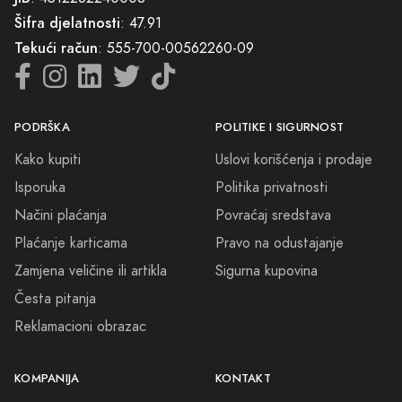
Šifra djelatnosti
: 47.91
Tekući račun
: 555-700-00562260-09
PODRŠKA
POLITIKE I SIGURNOST
Kako kupiti
Uslovi korišćenja i prodaje
Isporuka
Politika privatnosti
Načini plaćanja
Povraćaj sredstava
Plaćanje karticama
Pravo na odustajanje
Zamjena veličine ili artikla
Sigurna kupovina
Česta pitanja
Reklamacioni obrazac
KOMPANIJA
KONTAKT