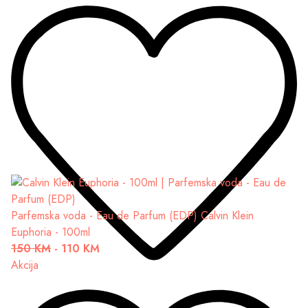
Parfemska voda - Eau de Parfum (EDP)
Calvin Klein
Euphoria - 100ml
150 KM
-
110 KM
Akcija