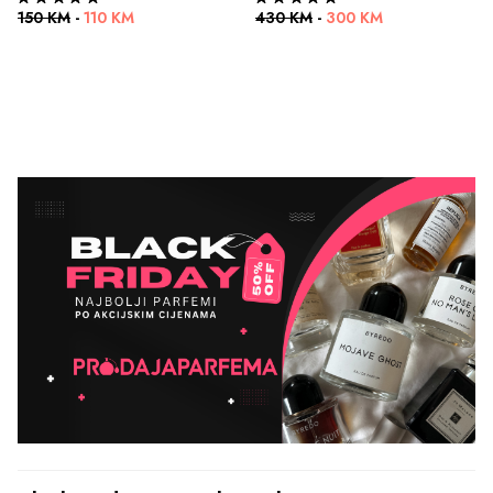
150 KM
-
110 KM
430 KM
-
300 KM