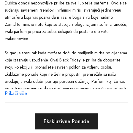
Dubica donosi neponovljive prilike za sve ljubitelje parfema. Ovdje se
sudaraju savremeni trendovi i vrhunski mirisi, stvarajući jedinstvenu
atmosferu koja vas poziva da istražite bogatstvo koje nudimo.
Zamislite mirisne note koje se stapaju s elegancijom i sofisticiranošću;
svaki parfem je priča za sebe, čekajući da postane dio vaše
svakodnevice.
Stigao je trenutak kada možete doći do omiljenih mirisa po cijenama
koje izazivaju uzbuđenje. Ovaj Black Friday je prilika da obogatite
svoju kolekciju ili pronađete savršen poklon za voljenu osobu.
Ekskluzivne ponude koje ne želite propustiti premrežile su našu
prodaju, a svaki odabir postaje poseban doživljaj. Parfemi koji će vas
osvojiti na prvi miris sada su dostupni po cijenama koje će vas ostaviti
Prikaži više
bez daha.
Oduševite se raznovrsnošću koju nudimo; od klasičnih mirisa koji
nikada ne izlaze iz mode, do modernih kompozicija koje su stvorene
Ekskluzivne Ponude
za one koji žele biti u centru pažnje. Razmislite o tome kako će vas
određeni miris pratiti kroz uspomene i trenutke, stvarajući trajni