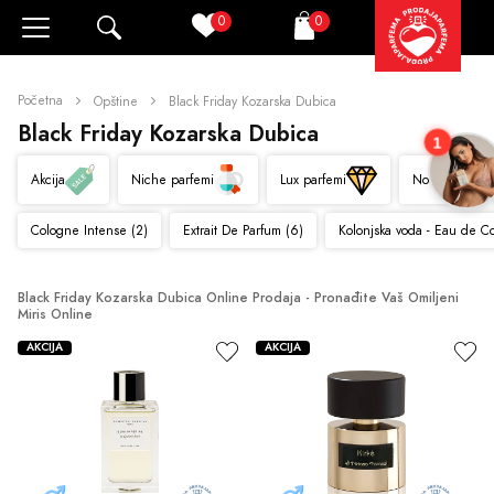
0
0
Pretraži
Korpa
Početna
Opštine
Black Friday Kozarska Dubica
Black Friday Kozarska Dubica
1
Akcija
Niche parfemi
Lux parfemi
Novo
Cologne Intense (2)
Extrait De Parfum (6)
Kolonjska voda - Eau de C
Black Friday Kozarska Dubica Online Prodaja - Pronađite Vaš Omiljeni 
Miris Online
AKCIJA
AKCIJA