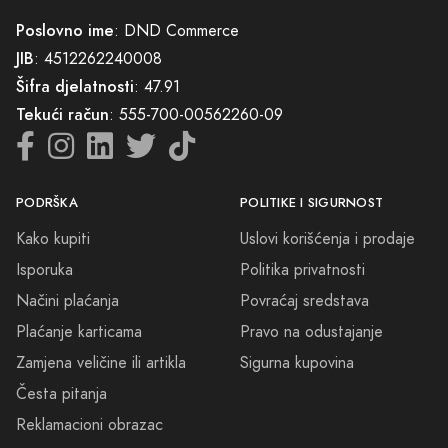
Poslovno ime
: DND Commerce
JIB
: 4512262240008
Šifra djelatnosti
: 47.91
Tekući račun
: 555-700-00562260-09
PODRŠKA
POLITIKE I SIGURNOST
Kako kupiti
Uslovi korišćenja i prodaje
Isporuka
Politika privatnosti
Načini plaćanja
Povraćaj sredstava
Plaćanje karticama
Pravo na odustajanje
Zamjena veličine ili artikla
Sigurna kupovina
Česta pitanja
Reklamacioni obrazac