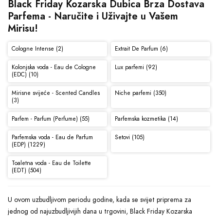
Black Friday Kozarska Dubica Brza Dostava 
Parfema - Naručite i Uživajte u Vašem 
Mirisu!
Cologne Intense (2)
Extrait De Parfum (6)
Kolonjska voda - Eau de Cologne
Lux parfemi (92)
(EDC) (10)
Mirisne svijeće - Scented Candles
Niche parfemi (350)
(3)
Parfem - Parfum (Perfume) (55)
Parfemska kozmetika (14)
Parfemska voda - Eau de Parfum
Setovi (105)
(EDP) (1229)
Toaletna voda - Eau de Toilette
(EDT) (504)
U ovom uzbudljivom periodu godine, kada se svijet priprema za
jednog od najuzbudljivijih dana u trgovini, Black Friday Kozarska