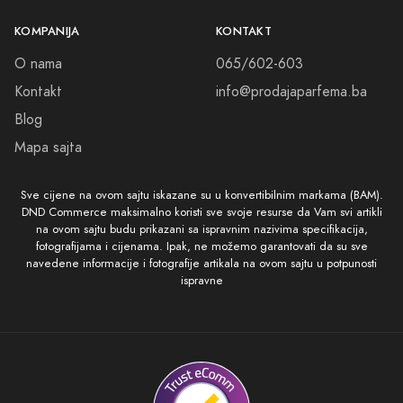
KOMPANIJA
KONTAKT
O nama
065/602-603
Kontakt
info@prodajaparfema.ba
Blog
Mapa sajta
Sve cijene na ovom sajtu iskazane su u konvertibilnim markama (BAM).
DND Commerce maksimalno koristi sve svoje resurse da Vam svi artikli
na ovom sajtu budu prikazani sa ispravnim nazivima specifikacija,
fotografijama i cijenama. Ipak, ne možemo garantovati da su sve
navedene informacije i fotografije artikala na ovom sajtu u potpunosti
ispravne