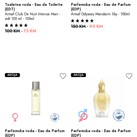
Toaletna voda - Eau de Toilette 
Parfemska voda - Eau de Parfum 
(EDT)
(EDP)
Armaf Club De Nuit Intense Man - 
Armaf Odyssey Mandarin Sky - 100ml
edt 105 ml - 105ml
150 KM
-
90 KM
100 KM
-
75 KM
AKCIJA
AKCIJA
Parfemska voda - Eau de Parfum 
Parfemska voda - Eau de Parfum 
(EDP)
(EDP)