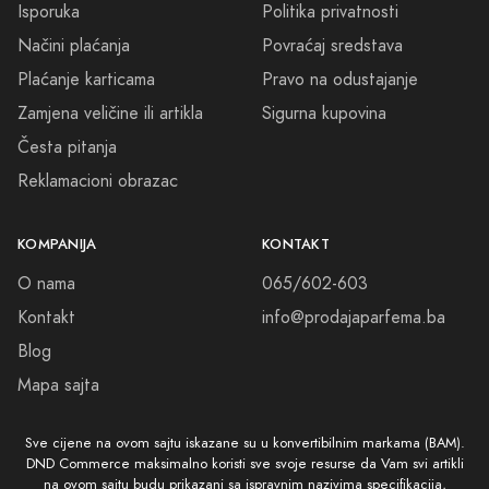
Isporuka
Politika privatnosti
Načini plaćanja
Povraćaj sredstava
Plaćanje karticama
Pravo na odustajanje
Zamjena veličine ili artikla
Sigurna kupovina
Česta pitanja
Reklamacioni obrazac
KOMPANIJA
KONTAKT
O nama
065/602-603
Kontakt
info@prodajaparfema.ba
Blog
Mapa sajta
Sve cijene na ovom sajtu iskazane su u konvertibilnim markama (BAM).
DND Commerce maksimalno koristi sve svoje resurse da Vam svi artikli
na ovom sajtu budu prikazani sa ispravnim nazivima specifikacija,