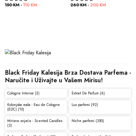
150 KM
-
110 KM
260 KM
-
200 KM
Black Friday Kalesija Brza Dostava Parfema - 
Naručite i Uživajte u Vašem Mirisu!
Cologne Intense (2)
Extrait De Parfum (6)
Kolonjska voda - Eau de Cologne
Lux parfemi (92)
(EDC) (10)
Mirisne svijeće - Scented Candles
Niche parfemi (350)
(3)