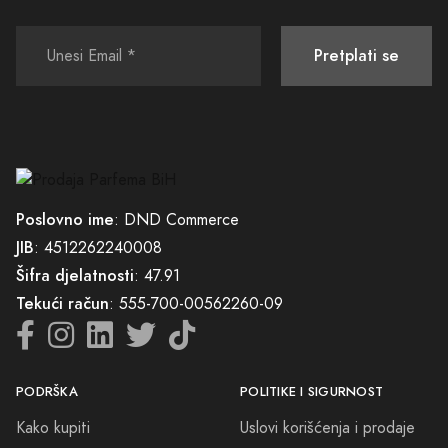
vremena.
Pretplati se
Poslovno ime
: DND Commerce
JIB
: 4512262240008
Šifra djelatnosti
: 47.91
Tekući račun
: 555-700-00562260-09
PODRŠKA
POLITIKE I SIGURNOST
Kako kupiti
Uslovi korišćenja i prodaje