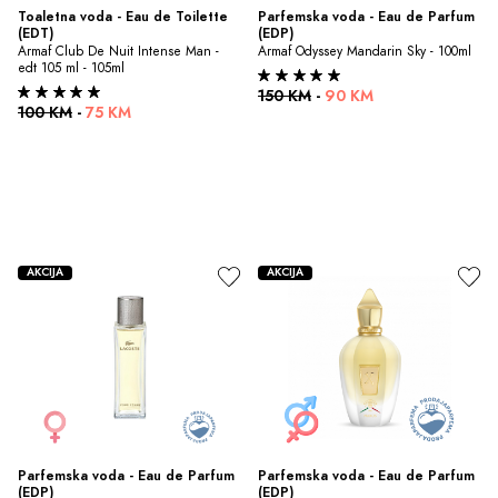
Toaletna voda - Eau de Toilette 
Parfemska voda - Eau de Parfum 
(EDT)
(EDP)
Armaf Club De Nuit Intense Man - 
Armaf Odyssey Mandarin Sky - 100ml
edt 105 ml - 105ml
150 KM
-
90 KM
100 KM
-
75 KM
AKCIJA
AKCIJA
Parfemska voda - Eau de Parfum 
Parfemska voda - Eau de Parfum 
(EDP)
(EDP)