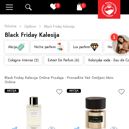
0
0
Pretraži
Korpa
Početna
Opštine
Black Friday Kalesija
Black Friday Kalesija
1
Akcija
Niche parfemi
Lux parfemi
Novo
Cologne Intense (2)
Extrait De Parfum (6)
Kolonjska voda - Eau de C
Black Friday Kalesija Online Prodaja - Pronađite Vaš Omiljeni Miris 
Online
AKCIJA
AKCIJA