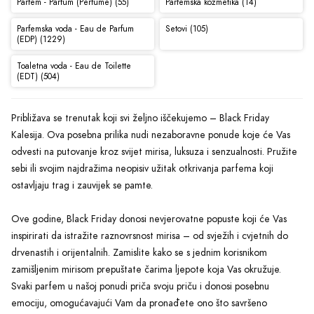
Parfem - Parfum (Perfume) (55)
Parfemska kozmetika (14)
Parfemska voda - Eau de Parfum
Setovi (105)
(EDP) (1229)
Toaletna voda - Eau de Toilette
(EDT) (504)
Približava se trenutak koji svi željno iščekujemo – Black Friday
Kalesija. Ova posebna prilika nudi nezaboravne ponude koje će Vas
odvesti na putovanje kroz svijet mirisa, luksuza i senzualnosti. Pružite
sebi ili svojim najdražima neopisiv užitak otkrivanja parfema koji
ostavljaju trag i zauvijek se pamte.
Ove godine, Black Friday donosi nevjerovatne popuste koji će Vas
inspirirati da istražite raznovrsnost mirisa – od svježih i cvjetnih do
drvenastih i orijentalnih. Zamislite kako se s jednim korisnikom
zamišljenim mirisom prepuštate čarima ljepote koja Vas okružuje.
Svaki parfem u našoj ponudi priča svoju priču i donosi posebnu
emociju, omogućavajući Vam da pronađete ono što savršeno