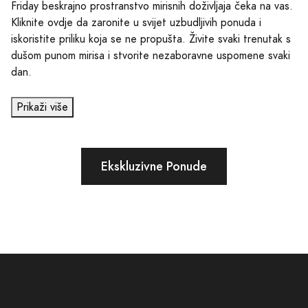
Friday beskrajno prostranstvo mirisnih doživljaja čeka na vas.
Kliknite ovdje da zaronite u svijet uzbudljivih ponuda i
iskoristite priliku koja se ne propušta. Živite svaki trenutak s
dušom punom mirisa i stvorite nezaboravne uspomene svaki
dan.
Prikaži više
Ekskluzivne Ponude