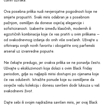
čulnih užitaka.
Ova posebna prilika nudi nevjerojatne pogodnosti koje ne
smijete propustiti. Svaki miris odabran je s posebnom
pažnjom, osmišljen da donese osjećaj elegancije i
sofisticiranosti. Izaberite između klasičnih, modernih ili
egzotičnih kombinacija koje će vas pratiti u svim prilikama –
od svakodnevnog izdanja do onih više svečanih. Uživajte u
otkrivanju svojih novih favorita i obogatite svoj parfemski
arsenal uz izvanredne popuste.
Ne čekajte predugo, jer ovakva prilika se ne ponavlja često.
Uživajte u ekskluzivnosti koja dolazi s ovim Black Friday
periodom, gdje su najljepši mirisi dostupni po cijenama koje
će vas oduševiti. Istražite ponude koje su osmišljene da
osvježe vašu kolekciju i donesu savršeni dodir luksuza u vaš
svakodnevni život.
Dajte sebi ili svojim najdražima savršen miris, jer ovaj Black