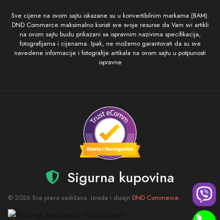
Sve cijene na ovom sajtu iskazane su u konvertibilnim markama (BAM).
DND Commerce maksimalno koristi sve svoje resurse da Vam svi artikli
na ovom sajtu budu prikazani sa ispravnim nazivima specifikacija,
fotografijama i cijenama. Ipak, ne možemo garantovati da su sve
navedene informacije i fotografije artikala na ovom sajtu u potpunosti
ispravne
Sigurna kupovina
© 2026 Sva prava zadržana. Izrada i dizajn
DND Commerce
.