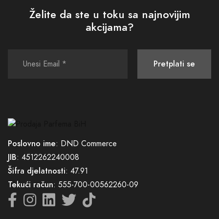
Želite da ste u toku sa najnovijim
akcijama?
Pretplati se
Poslovno ime
: DND Commerce
JIB
: 4512262240008
Šifra djelatnosti
: 47.91
Tekući račun
: 555-700-00562260-09