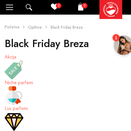
0
0
Pretraži
Korpa
Početna
Opštine
Black Friday Breza
1
Black Friday Breza
Akcija
Niche parfemi
Lux parfemi