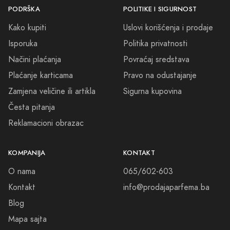
PODRŠKA
POLITIKE I SIGURNOST
Kako kupiti
Uslovi korišćenja i prodaje
Isporuka
Politika privatnosti
Načini plaćanja
Povraćaj sredstava
Plaćanje karticama
Pravo na odustajanje
Zamjena veličine ili artikla
Sigurna kupovina
Česta pitanja
Reklamacioni obrazac
KOMPANIJA
KONTAKT
O nama
065/602-603
Kontakt
info@prodajaparfema.ba
Blog
Mapa sajta