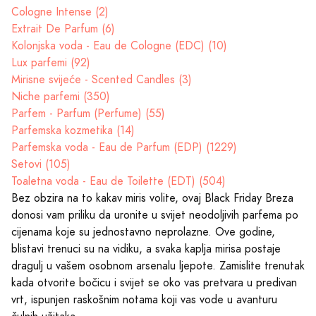
Cologne Intense (2)
Extrait De Parfum (6)
Kolonjska voda - Eau de Cologne (EDC) (10)
Lux parfemi (92)
Mirisne svijeće - Scented Candles (3)
Niche parfemi (350)
Parfem - Parfum (Perfume) (55)
Parfemska kozmetika (14)
Parfemska voda - Eau de Parfum (EDP) (1229)
Setovi (105)
Toaletna voda - Eau de Toilette (EDT) (504)
Bez obzira na to kakav miris volite, ovaj Black Friday Breza
donosi vam priliku da uronite u svijet neodoljivih parfema po
cijenama koje su jednostavno neprolazne. Ove godine,
blistavi trenuci su na vidiku, a svaka kaplja mirisa postaje
dragulj u vašem osobnom arsenalu ljepote. Zamislite trenutak
kada otvorite bočicu i svijet se oko vas pretvara u predivan
vrt, ispunjen raskošnim notama koji vas vode u avanturu